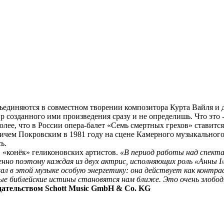
бъединяются в совместном творении композитора Курта Вайля и д
 созданного ими произведения сразу и не определишь. Что это -
олее, что в России опера-балет «Семь смертных грехов» ставится
ичем Покровским в 1981 году на сцене Камерного музыкального 
ь.
, «конёк» геликоновских артистов.
«В период работы над спекта
менно поэтому каждая из двух актрис, исполняющих роль «Анны
I
вал в этой музыке особую энергетику: она действует как контр
ые библейские истины становятся нам ближе. Это очень злободн
дательством Schott Music GmbH & Co. KG