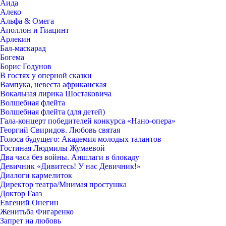
Аида
Алеко
Альфа & Омега
Аполлон и Гиацинт
Арлекин
Бал-маскарад
Богема
Борис Годунов
В гостях у оперной сказки
Вампука, невеста африканская
Вокальная лирика Шостаковича
Волшебная флейта
Волшебная флейта (для детей)
Гала-концерт победителей конкурса «Нано-опера»
Георгий Свиридов. Любовь святая
Голоса будущего: Академия молодых талантов
Гостиная Людмилы Жумаевой
Два часа без войны. Аншлаги в блокаду
Девичник «Дивитесь! У нас Девичник!»
Диалоги кармелиток
Директор театра/Мнимая простушка
Доктор Гааз
Евгений Онегин
Женитьба Фигаренко
Запрет на любовь