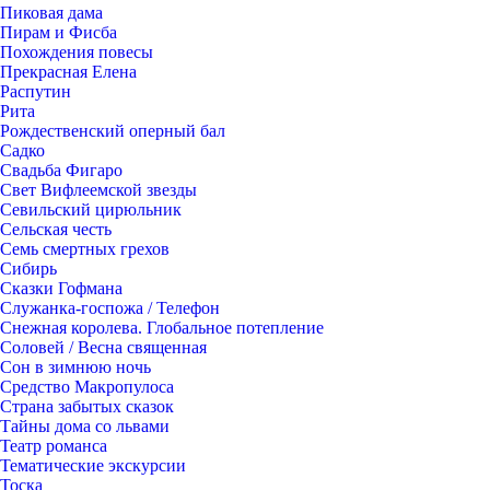
Пиковая дама
Пирам и Фисба
Похождения повесы
Прекрасная Елена
Распутин
Рита
Рождественский оперный бал
Садко
Свадьба Фигаро
Свет Вифлеемской звезды
Севильский цирюльник
Сельская честь
Семь смертных грехов
Сибирь
Сказки Гофмана
Служанка-госпожа / Телефон
Снежная королева. Глобальное потепление
Соловей / Весна священная
Сон в зимнюю ночь
Средство Макропулоса
Страна забытых сказок
Тайны дома со львами
Театр романса
Тематические экскурсии
Тоска