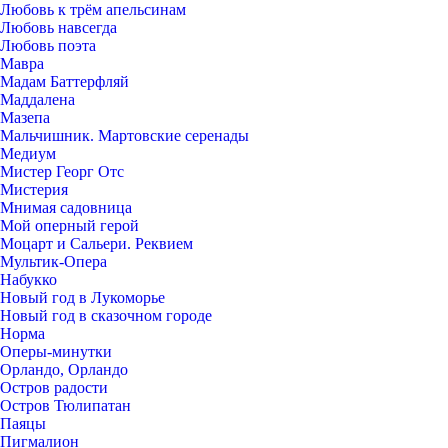
Любовь к трём апельсинам
Любовь навсегда
Любовь поэта
Мавра
Мадам Баттерфляй
Маддалена
Мазепа
Мальчишник. Мартовские серенады
Медиум
Мистер Георг Отс
Мистерия
Мнимая садовница
Мой оперный герой
Моцарт и Сальери. Реквием
Мультик-Опера
Набукко
Новый год в Лукоморье
Новый год в сказочном городе
Норма
Оперы-минутки
Орландо, Орландо
Остров радости
Остров Тюлипатан
Паяцы
Пигмалион