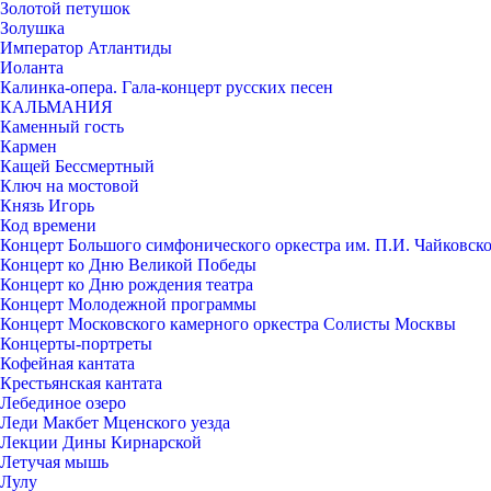
Золотой петушок
Золушка
Император Атлантиды
Иоланта
Калинка-опера. Гала-концерт русских песен
КАЛЬМАНИЯ
Каменный гость
Кармен
Кащей Бессмертный
Ключ на мостовой
Князь Игорь
Код времени
Концерт Большого симфонического оркестра им. П.И. Чайковск
Концерт ко Дню Великой Победы
Концерт ко Дню рождения театра
Концерт Молодежной программы
Концерт Московского камерного оркестра Солисты Москвы
Концерты-портреты
Кофейная кантата
Крестьянская кантата
Лебединое озеро
Леди Макбет Мценского уезда
Лекции Дины Кирнарской
Летучая мышь
Лулу