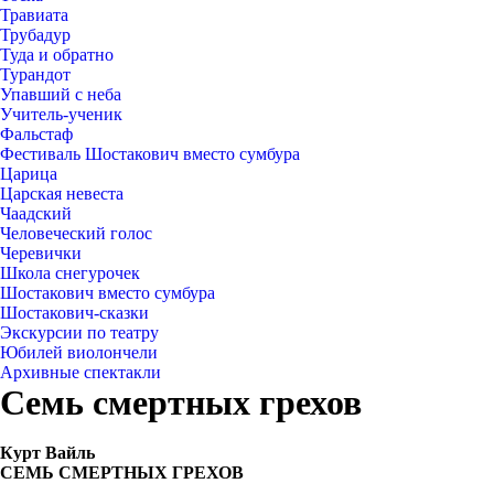
Травиата
Трубадур
Туда и обратно
Турандот
Упавший с неба
Учитель-ученик
Фальстаф
Фестиваль Шостакович вместо сумбура
Царица
Царская невеста
Чаадский
Человеческий голос
Черевички
Школа снегурочек
Шостакович вместо сумбура
Шостакович-сказки
Экскурсии по театру
Юбилей виолончели
Архивные спектакли
Семь смертных грехов
Курт Вайль
СЕМЬ СМЕРТНЫХ ГРЕХОВ