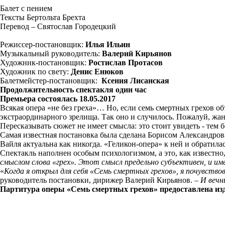
Балет с пением
Тексты Бертольта Брехта
Перевод – Святослав Городецкий
Режиссер-постановщик:
Илья Ильин
Музыкальный руководитель:
Валерий Кирьянов
Художник-постановщик:
Ростислав Протасов
Художник по свету:
Денис Енюков
Балетмейстер-постановщик:
Ксения Лисанская
Продолжительность спектакля один час
Премьера состоялась 18.05.2017
Всякая опера «не без греха»… Но, если семь смертных грехов о
экстраординарного зрелища. Так оно и случилось. Пожалуй, жанр
Пересказывать сюжет не имеет смысла: это стоит увидеть - тем б
Самая известная постановка была сделана Борисом Александров
Вайля актуальна как никогда. «Геликон-опера» к ней и обратилас
Спектакль наполнен особым психологизмом, а это, как известно
смыслом слова «грех». Этот смысл предельно субъективен, и и
«
Когда я открыл для себя «Семь смертных грехов», я почувство
руководитель постановки, дирижер Валерий Кирьянов. –
И вечн
Партитура оперы «Семь смертных грехов» предоставлена из