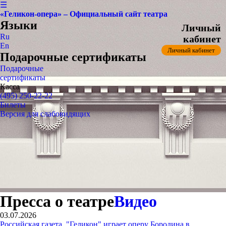
☰
«Геликон-опера» – Официальный сайт театра
Языки
Личный
Ru
кабинет
En
Личный кабинет
Подарочные сертификаты
Подарочные
сертификаты
Касса
(495) 250-22-22
Билеты
Версия для слабовидящих
Пресса о театре
Видео
03.07.2026
Российская газета. "Геликон" играет оперу Бородина в