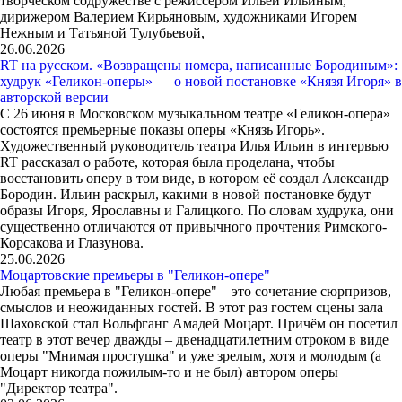
творческом содружестве с режиссером Ильей Ильиным,
дирижером Валерием Кирьяновым, художниками Игорем
Нежным и Татьяной Тулубьевой,
26.06.2026
RT на русском. «Возвращены номера, написанные Бородиным»:
худрук «Геликон-оперы» — о новой постановке «Князя Игоря» в
авторской версии
С 26 июня в Московском музыкальном театре «Геликон-опера»
состоятся премьерные показы оперы «Князь Игорь».
Художественный руководитель театра Илья Ильин в интервью
RT рассказал о работе, которая была проделана, чтобы
восстановить оперу в том виде, в котором её создал Александр
Бородин. Ильин раскрыл, какими в новой постановке будут
образы Игоря, Ярославны и Галицкого. По словам худрука, они
существенно отличаются от привычного прочтения Римского-
Корсакова и Глазунова.
25.06.2026
Моцартовские премьеры в "Геликон-опере"
Любая премьера в "Геликон-опере" – это сочетание сюрпризов,
смыслов и неожиданных гостей. В этот раз гостем сцены зала
Шаховской стал Вольфганг Амадей Моцарт. Причём он посетил
театр в этот вечер дважды – двенадцатилетним отроком в виде
оперы "Мнимая простушка" и уже зрелым, хотя и молодым (а
Моцарт никогда пожилым-то и не был) автором оперы
"Директор театра".