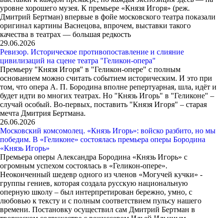
уровне хорошего музея. К премьере «Князя Игоря» (реж.
Дмитрий Бертман) впервые в фойе московского театра показали
оригинал картины Васнецова, впрочем, выставки такого
качества в театрах — большая редкость
29.06.2026
Ревизор. Историческое противопоставление и слияние
цивилизаций на сцене театра "Геликон-опера"
Премьеру "Князя Игоря" в "Геликон-опере" с полным
основанием можно считать событием историческим. И это при
том, что опера А. П. Бородина вполне репертуарная, шла, идёт и
будет идти во многих театрах. Но "Князь Игорь" в "Геликоне" –
случай особый. Во-первых, поставить "Князя Игоря" – старая
мечта Дмитрия Бертмана.
26.06.2026
Московский комсомолец. «Князь Игорь»: войско разбито, но мы
победим. В «Геликоне» состоялась премьера оперы Бородина
«Князь Игорь»
Премьера оперы Александра Бородина «Князь Игорь» с
огромным успехом состоялась в «Геликон-опере».
Неоконченный шедевр одного из членов «Могучей кучки» -
группы гениев, которая создала русскую национальную
оперную школу – был интерпретирован бережно, умно, с
любовью к тексту и с полным соответствием пульсу нашего
времени. Постановку осуществил сам Дмитрий Бертман в