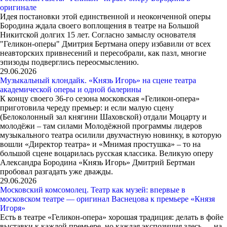
оригинале
Идея постановки этой единственной и неоконченной оперы
Бородина ждала своего воплощения в театре на Большой
Никитской долгих 15 лет. Согласно замыслу основателя
"Геликон-оперы" Дмитрия Бертмана оперу избавили от всех
неавторских привнесений и пересобрали, как пазл, многие
эпизоды подверглись переосмыслению.
29.06.2026
Музыкальный клондайк. «Князь Игорь» на сцене театра
академической оперы и одной балерины
К концу своего 36-го сезона московская «Геликон-опера»
приготовила череду премьер: и если малую сцену
(Белоколонный зал княгини Шаховской) отдали Моцарту и
молодёжи – там силами Молодёжной программы лидеров
музыкального театра осилили двухчастную новинку, в которую
вошли «Директор театра» и «Мнимая простушка» – то на
большой сцене воцарилась русская классика. Великую оперу
Александра Бородина «Князь Игорь» Дмитрий Бертман
пробовал разгадать уже дважды.
29.06.2026
Московский комсомолец. Театр как музей: впервые в
московском театре — оригинал Васнецова к премьере «Князя
Игоря»
Есть в театре «Геликон-опера» хорошая традиция: делать в фойе
выставки к каждой премьере, но каждая экспозиция здесь — на