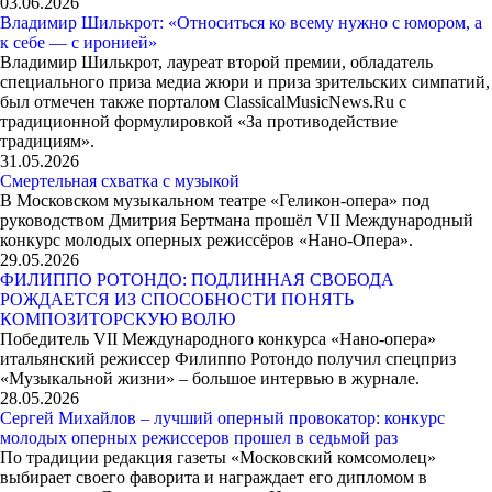
03.06.2026
Владимир Шилькрот: «Относиться ко всему нужно с юмором, а
к себе — с иронией»
Владимир Шилькрот, лауреат второй премии, обладатель
специального приза медиа жюри и приза зрительских симпатий,
был отмечен также порталом ClassicalMusicNews.Ru с
традиционной формулировкой «За противодействие
традициям».
31.05.2026
Смертельная схватка с музыкой
В Московском музыкальном театре «Геликон-опера» под
руководством Дмитрия Бертмана прошёл VII Международный
конкурс молодых оперных режиссёров «Нано-Опера».
29.05.2026
ФИЛИППО РОТОНДО: ПОДЛИННАЯ СВОБОДА
РОЖДАЕТСЯ ИЗ СПОСОБНОСТИ ПОНЯТЬ
КОМПОЗИТОРСКУЮ ВОЛЮ
Победитель VII Международного конкурса «Нано-опера»
итальянский режиссер Филиппо Ротондо получил спецприз
«Музыкальной жизни» – большое интервью в журнале.
28.05.2026
Сергей Михайлов – лучший оперный провокатор: конкурс
молодых оперных режиссеров прошел в седьмой раз
По традиции редакция газеты «Московский комсомолец»
выбирает своего фаворита и награждает его дипломом в