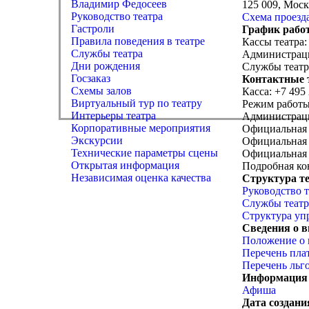
Владимир Федосеев
125 009, Моск
Руководство театра
Схема проезд
Гастроли
График рабо
Правила поведения в театре
Кассы театра:
Службы театра
Администрация
Дни рождения
Службы театра
Госзаказ
Контактные 
Схемы залов
Касса: +7 495
Виртуальный тур по театру
Режим работы
Интерьеры театра
Администрация
Корпоративные мероприятия
Официальная 
Экскурсии
Официальная 
Технические параметры сцены
Официальная 
Открытая информация
Подробная ко
Независимая оценка качества
Структура те
Руководство т
Службы театр
Структура уп
Сведения о в
Положение о 
Перечень пла
Перечень льг
Информация 
Афиша
Дата создани