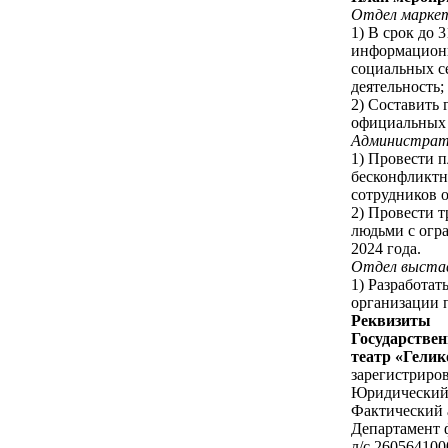
Отдел маркет
1) В срок до 
информационн
социальных с
деятельность;
2) Составить
официальных р
Администрат
1) Провести 
бесконфликтно
сотрудников о
2) Провести 
людьми с огр
2024 года.
Отдел выстав
1) Разработат
организации п
Реквизиты
Государстве
театр «Гели
зарегистриро
Юридический а
Фактический ад
Департамент 
л/с 26056410