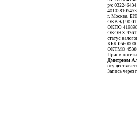
р/с 03224643
401028105453
г. Москва, Б
ОКВЭД 90.01
ОКПО 41989
ОКОНХ 93611
статус налог
КБК 05600000
ОКТМО 4538
Прием посети
Дмитрием Ал
осуществляетс
Запись через 