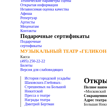
Технические параметры сцены
Открытая информация
Независимая оценка качества
Афиша
Репертуар
Артисты
Меценатам
Контакты
Подарочные сертификаты
Подарочные
сертификаты
МУЗЫКАЛЬНЫЙ ТЕАТР «ГЕЛИКОН
МУЗЫКАЛЬНЫЙ ТЕАТР «ГЕЛИКОН
Касса
(495) 250-22-22
Билеты
Версия для слабовидящих
История городской усадьбы
Откры
Шаховских-Глебовых-
Стрешневых на Большой
Полное наим
Никитской
«Московский 
Пресса о театре
Сокращенное
Награды театра
Адрес театр
Дмитрий Бертман
Большая Никитс