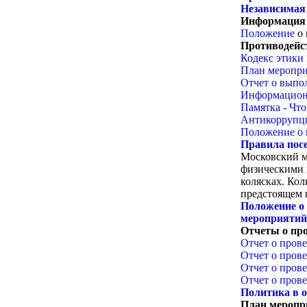
Независимая 
Информация 
Положение
о 
Противодейс
Кодекс этики
План меропри
Отчет о выпол
Информацион
Памятка - Что
Антикоррупци
Положение о 
Правила пос
Московский м
физическими 
колясках. Ко
предстоящем 
Положение о 
мероприятий
Отчеты о про
Отчет о прове
Отчет о прове
Отчет о прове
Отчет о прове
Политика в 
План меропр