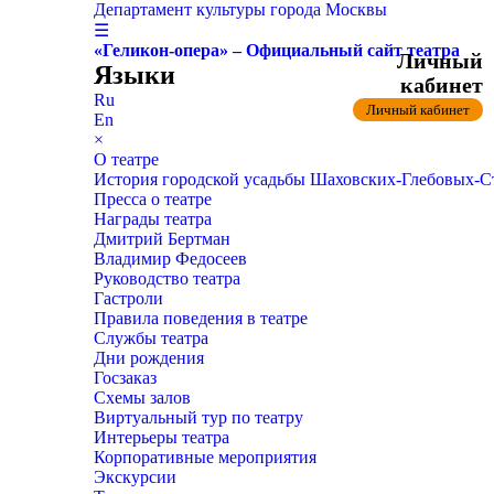
Департамент культуры города Москвы
☰
«Геликон-опера» – Официальный сайт театра
Личный
Языки
кабинет
Ru
Личный кабинет
En
×
О театре
История городской усадьбы Шаховских-Глебовых-
Пресса о театре
Награды театра
Дмитрий Бертман
Владимир Федосеев
Руководство театра
Гастроли
Правила поведения в театре
Службы театра
Дни рождения
Госзаказ
Схемы залов
Виртуальный тур по театру
Интерьеры театра
Корпоративные мероприятия
Экскурсии