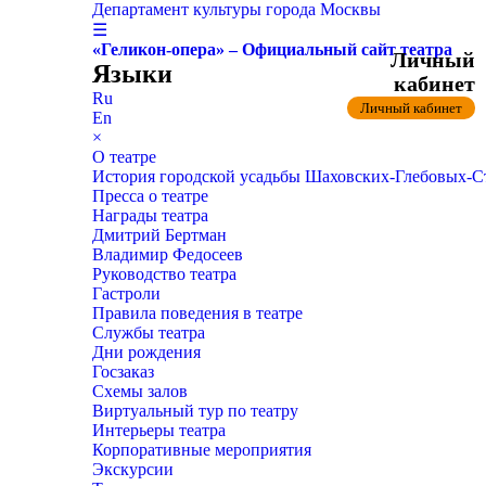
Департамент культуры города Москвы
☰
«Геликон-опера» – Официальный сайт театра
Личный
Языки
кабинет
Ru
Личный кабинет
En
×
О театре
История городской усадьбы Шаховских-Глебовых-
Пресса о театре
Награды театра
Дмитрий Бертман
Владимир Федосеев
Руководство театра
Гастроли
Правила поведения в театре
Службы театра
Дни рождения
Госзаказ
Схемы залов
Виртуальный тур по театру
Интерьеры театра
Корпоративные мероприятия
Экскурсии