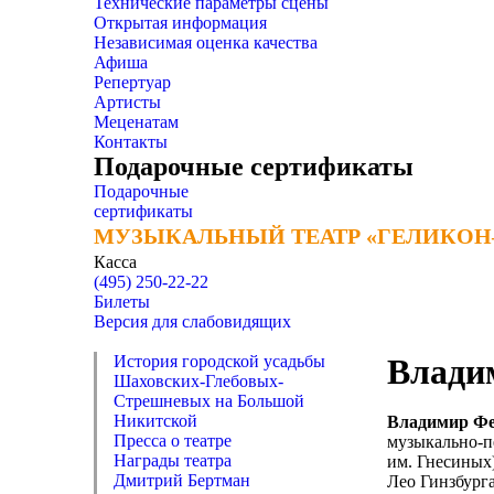
Технические параметры сцены
Открытая информация
Независимая оценка качества
Афиша
Репертуар
Артисты
Меценатам
Контакты
Подарочные сертификаты
Подарочные
сертификаты
МУЗЫКАЛЬНЫЙ ТЕАТР «ГЕЛИКОН
МУЗЫКАЛЬНЫЙ ТЕАТР «ГЕЛИКОН
Касса
(495) 250-22-22
Билеты
Версия для слабовидящих
История городской усадьбы
Влади
Шаховских-Глебовых-
Стрешневых на Большой
Никитской
Владимир Фе
Пресса о театре
музыкально-п
Награды театра
им. Гнесиных)
Дмитрий Бертман
Лео Гинзбург