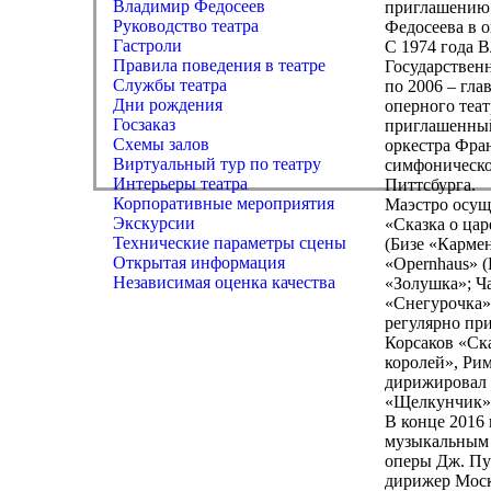
Владимир Федосеев
приглашению 
Руководство театра
Федосеева в о
Гастроли
С 1974 года 
Правила поведения в театре
Государствен
Службы театра
по 2006 – гл
Дни рождения
оперного теа
Госзаказ
приглашенный
Схемы залов
оркестра Фра
Виртуальный тур по театру
симфоническо
Интерьеры театра
Питтсбурга.
Корпоративные мероприятия
Маэстро осущ
Экскурсии
«Сказка о цар
Технические параметры сцены
(Бизе «Карме
Открытая информация
«Opernhaus» 
Независимая оценка качества
«Золушка»; Ч
«Снегурочка»
регулярно пр
Корсаков «Ск
королей», Ри
дирижировал 
«Щелкунчик» 
В конце 2016
музыкальным 
оперы Дж. Пу
дирижер Моск