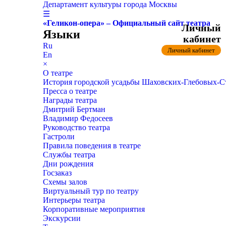
Департамент культуры города Москвы
☰
«Геликон-опера» – Официальный сайт театра
Личный
Языки
кабинет
Ru
Личный кабинет
En
×
О театре
История городской усадьбы Шаховских-Глебовых-
Пресса о театре
Награды театра
Дмитрий Бертман
Владимир Федосеев
Руководство театра
Гастроли
Правила поведения в театре
Службы театра
Дни рождения
Госзаказ
Схемы залов
Виртуальный тур по театру
Интерьеры театра
Корпоративные мероприятия
Экскурсии