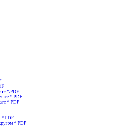
ы
F
DF
ате *.PDF
мате *.PDF
ате *.PDF
и *.PDF
кругом *.PDF