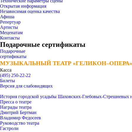
Технические параметры сцены
Открытая информация
Независимая оценка качества
Афиша
Репертуар
Артисты
Меценатам
Контакты
Подарочные сертификаты
Подарочные
сертификаты
МУЗЫКАЛЬНЫЙ ТЕАТР «ГЕЛИКОН–ОПЕРА
МУЗЫКАЛЬНЫЙ ТЕАТР «ГЕЛИКОН–ОПЕРА
Касса
(495) 250-22-22
Билеты
Версия для слабовидящих
История городской усадьбы Шаховских-Глебовых-Стрешневых 
Пресса о театре
Награды театра
Дмитрий Бертман
Владимир Федосеев
Руководство театра
Гастроли