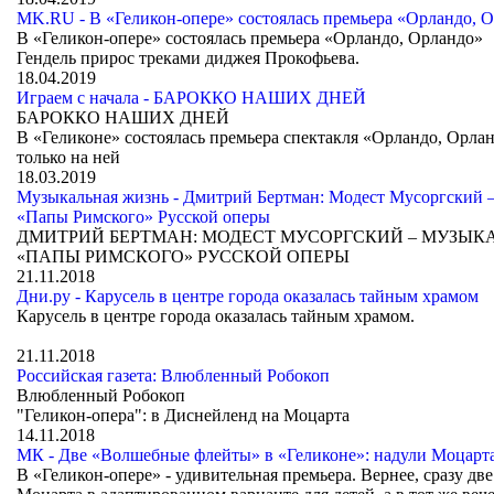
MK.RU - В «Геликон-опере» состоялась премьера «Орландо, 
В «Геликон-опере» состоялась премьера «Орландо, Орландо»
Гендель прирос треками диджея Прокофьева.
18.04.2019
Играем с начала - БАРОККО НАШИХ ДНЕЙ
БАРОККО НАШИХ ДНЕЙ
В «Геликоне» состоялась премьера спектакля «Орландо, Орлан
только на ней
18.03.2019
Музыкальная жизнь - Дмитрий Бертман: Модест Мусоргский 
«Папы Римского» Русской оперы
ДМИТРИЙ БЕРТМАН: МОДЕСТ МУСОРГСКИЙ – МУЗЫК
«ПАПЫ РИМСКОГО» РУССКОЙ ОПЕРЫ
21.11.2018
Дни.ру - Карусель в центре города оказалась тайным храмом
Карусель в центре города оказалась тайным храмом.
21.11.2018
Российская газета: Влюбленный Робокоп
Влюбленный Робокоп
"Геликон-опера": в Диснейленд на Моцарта
14.11.2018
МК - Две «Волшебные флейты» в «Геликоне»: надули Моцарт
В «Геликон-опере» - удивительная премьера. Вернее, сразу д