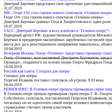
Дмитрий Бертман представил свое прочтение хрестоматийно
31.07.2019
МК - Георг Отс стал героем нового спектакля «Геликон-оперы
Георг Отс стал героем нового спектакля «Геликон-оперы»
Дмитрий Бертман сравнил Отса и Хворостовского: одни роли и
19.07.2019
ТАСС: Дмитрий Бертман: я всех влюблял в "Геликон-оперу"!
Народный артист РФ, художественный руководитель Московск
Бертман в преддверии масштабных зарубежных гастролей прак
масса дел, да и репетиционное напряжение накопилось, объясн
18.04.2019
Вечерняя Москва: Театр «Геликон» представил премьеру спек
Театр «Геликон», возглавляемый Дмитрием Бертманом, предст
Орландо», созданного на основе оперы Георга Фридриха Генд
18.04.2019
Российская газета: Спецназ для оперы
Спецназ для оперы.
Георгий Исаакян поставил спектакль об угрозах ХХI века.
18.04.2019
РЕВИЗОР.RU: В Геликон-опере прошла премьерная серия опер
В Геликон-опере прошла премьерная серия оперы Г. Ф. Гендел
Собственно, спектакль, поставленный Георгием Исаакяном, н
поскольку он не идентичен самой опере великого композитора
справедливо считают своим классиком.
18.04.2019