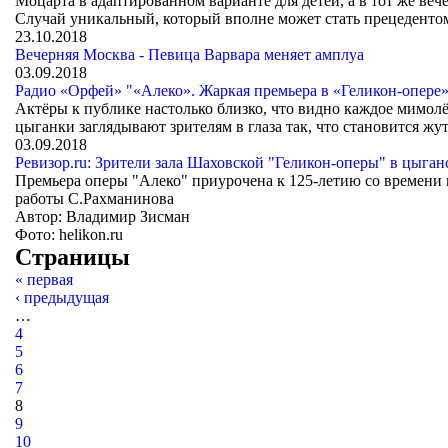
Моцарта в адаптированном варианте для детей, а в тот же вече
Случай уникальный, который вполне может стать прецеденто
23.10.2018
Вечерняя Москва - Певица Варвара меняет амплуа
03.09.2018
Радио «Орфей» "«Алеко». Жаркая премьера в «Геликон-опере
Актёры к публике настолько близко, что видно каждое мимол
цыганки заглядывают зрителям в глаза так, что становится жу
03.09.2018
Ревизор.ru: Зрители зала Шаховской "Геликон-оперы" в цыган
Премьера оперы "Алеко" приурочена к 125-летию со времени 
работы С.Рахманинова
Автор: Владимир Зисман
Фото: helikon.ru
Страницы
« первая
‹ предыдущая
…
4
5
6
7
8
9
10