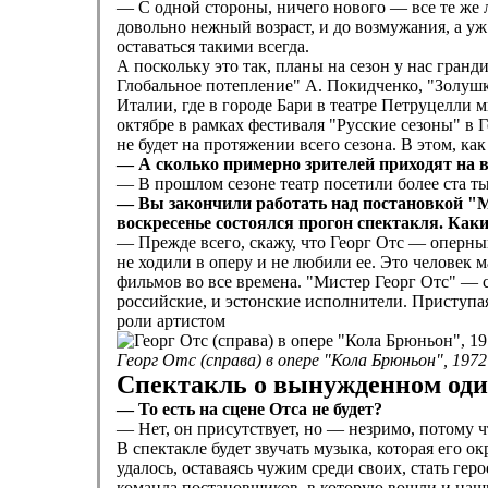
— С одной стороны, ничего нового — все те же л
довольно нежный возраст, и до возмужания, а уж 
оставаться такими всегда.
А поскольку это так, планы на сезон у нас гран
Глобальное потепление" А. Покидченко, "Золушк
Италии, где в городе Бари в театре Петруцелли
октябре в рамках фестиваля "Русские сезоны" в
не будет на протяжении всего сезона. В этом, ка
— А сколько примерно зрителей приходят на 
— В прошлом сезоне театр посетили более ста ты
— Вы закончили работать над постановкой "Ми
воскресенье состоялся прогон спектакля. Каки
— Прежде всего, скажу, что Георг Отс — оперный
не ходили в оперу и не любили ее. Это человек 
фильмов во все времена. "Мистер Георг Отс" — с
российские, и эстонские исполнители. Приступая
роли артистом
Георг Отс (справа) в опере "Кола Брюньон", 197
Спектакль о вынужденном оди
— То есть на сцене Отса не будет?
— Нет, он присутствует, но — незримо, потому ч
В спектакле будет звучать музыка, которая его о
удалось, оставаясь чужим среди своих, стать г
команда постановщиков, в которую вошли и наши 