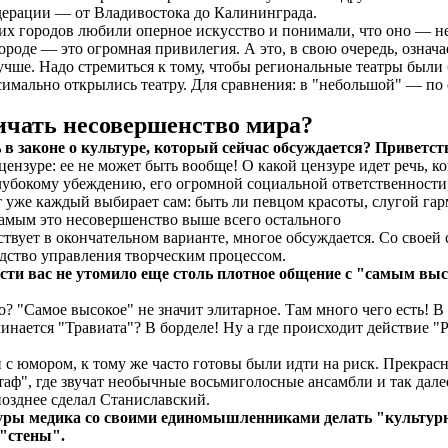
дерации — от Владивостока до Калининграда.
их городов любили оперное искусство и понимали, что оно — не
ороде — это огромная привилегия. А это, в свою очередь, означае
лучше. Надо стремиться к тому, чтобы региональные театры был
симально открылись театру. Для сравнения: в "небольшой" — по
ичать несовершенство мира?
 в законе о культуре, который сейчас обсуждается? Приветс
ензуре: ее не может быть вообще! О какой цензуре идет речь, ко
глубокому убеждению, его огромной социальной ответственности
 тут уже каждый выбирает сам: быть ли певцом красоты, слугой г
самым это несовершенство выше всего остального
ствует в окончательном варианте, многое обсуждается. Со своей 
редство управления творческим процессом.
сти вас не утомило еще столь плотное общение с "самым выс
о? "Самое высокое" не значит элитарное. Там много чего есть! 
инается "Травиата"? В борделе! Ну а где происходит действие "Р
с юмором, к тому же часто готовы были идти на риск. Прекрас
стаф", где звучат необычные восьмиголосные ансамбли и так дале
позднее сделал Станиславский.
туры медика со своими единомышленниками делать "культур
 "стены".