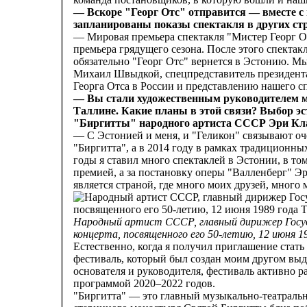
— Вскоре "Георг Отс" отправится — вместе с
запланированы показы спектакля в других стр
— Мировая премьера спектакля "Мистер Георг Отс
премьера грядущего сезона. После этого спектак
обязательно "Георг Отс" вернется в Эстонию. М
Михаил Швыдкой, спецпредставитель президента
Георга Отса в России и представлению нашего с
— Вы стали художественным руководителем ме
Таллине. Какие планы в этой связи? Выбор эс
"Биргитты" народного артиста СССР Эри Кл
— С Эстонией и меня, и "Геликон" связывают оч
"Биргитта", а в 2014 году в рамках традиционн
годы я ставил много спектаклей в Эстонии, в то
премией, а за постановку оперы "Валленберг" Э
является страной, где много моих друзей, много 
Народный артист СССР, главный дирижер Госуда
концерта, посвященного его 50-летию, 12 июня 1
Естественно, когда я получил приглашение стат
фестиваль, который был создан моим другом выд
основателя и руководителя, фестиваль активно р
программой 2020–2022 годов.
"Биргитта" — это главный музыкально-театральн