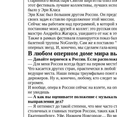
старинного монастыря Святой Биргитты близ поб
этот фестиваль лучшие коллективы, лучших испо
было у Эри Класа
Эри Клас был большим другом России. Он предст
своих задач я ставлю продолжение этой миссии.
Сейчас мы работаем над программой, в которой 
постановке моих друзей и коллег: это русская о
маэстро Андрейса Жагарса, ушедшего от нас в эт
Также в рамках фестиваля планируется показ ба
балетной труппы NoGravity. Сам же я поставлю 
оперных звезд. И, конечно, мы сделаем гала-кон
В любом оперном доме мира вы
— Давайте вернемся к России. Если расположи
— Для меня Россия всегда будет на первом месте!
Что касается других стран, практически в любой
ведущие места. Наши певцы триумфально поют и 
дирижеров. Ну и, конечно, любому, кто следит за
огромен.
И вообще, опера в России сейчас на взлете, на о
не увидишь
— А как вы оцениваете положение с музыкаль
выправления дел?
— Я оптимист до такой степени, что мне часто с
столичных и главных театров России, таких как
Екатеринбурге, Уфе, Нижнем Новгороде… Во мног