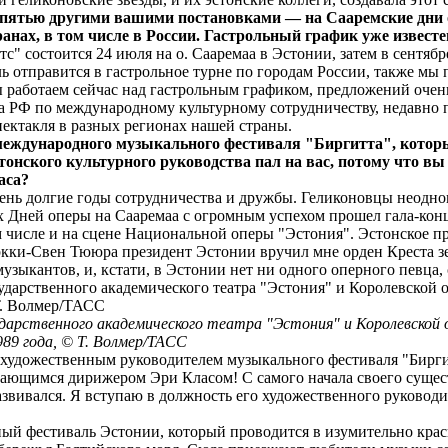
 пятью другими вашими постановками — на Сааремские дни о
анах, в том числе в России. Гастрольный график уже извест
" состоится 24 июля на о. Сааремаа в Эстонии, затем в сентябр
ль отправится в гастрольное турне по городам России, также мы
ы работаем сейчас над гастрольным графиком, предложений очен
 РФ по международному культурному сотрудничеству, недавно 
пектакля в разных регионах нашей страны.
ждународного музыкального фестиваля "Биргитта", который
тонского культурного руководства пал на вас, потому что в
аса?
ень долгие годы сотрудничества и дружбы. Геликоновцы неодно
ых Дней оперы на Сааремаа с огромным успехом прошел гала-кон
м числе и на сцене Национальной оперы "Эстония". Эстонское п
ркки-Свен Тююра президент Эстонии вручил мне орден Креста з
музыкантов, и, кстати, в Эстонии нет ни одного оперного певца, 
рственного академического театра "Эстония" и Королевской о
989 года, © Т. Волмер/ТАСС
ь художественным руководителем музыкального фестиваля "Бирги
ающимся дирижером Эри Класом! С самого начала своего сущест
азвивался. Я вступаю в должность его художественного руководит
ый фестиваль Эстонии, который проводится в изумительно крас