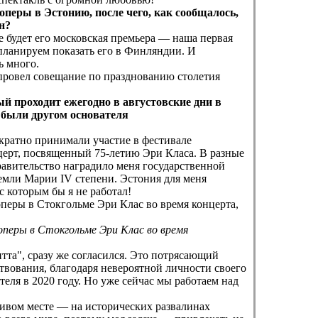
перы в Эстонию, после чего, как сообщалось,
ен?
е будет его московская премьера — наша первая
 планируем показать его в Финляндии. И
ь много.
провел совещание по празднованию столетия
 проходит ежегодно в августовские дни в
ы были другом основателя
кратно принимали участие в фестивале
церт, посвященный 75-летию Эри Класа. В разные
равительство наградило меня государственной
емли Марии IV степени. Эстония для меня
с которым бы я не работал!
перы в Стокгольме Эри Клас во время
тта", сразу же согласился. Это потрясающий
вования, благодаря невероятной личности своего
еля в 2020 году. Но уже сейчас мы работаем над
ивом месте — на исторических развалинах