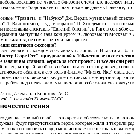
юбовь, восхищение, чувство близости с теми, кто населяет наш 
тем более до "обронзовения" нам пока еще далеко. Надеюсь, что
диозные: "Травиата" и "Набукко" Дж. Верди, музыкальный спекта
а" Л. Вайнштейна, "Туда и обратно" П. Хиндемита — это только
 мы представим спектакль "Евгений Онегин", в Риге в сентябре 
 Германии выступим с гала-концертом "С любовью из Москвы" в 
к мне кажется, не сомневается и наш зритель.
ваши спектакли ежегодно?
сяч человек, на каждом спектакле у нас аншлаг. И за это мы бл
стер Георг Отс", приуроченной к 100-летию великого эстонс
е задачи вы ставили, берясь за этот проект? И все ли они ре
 певец, который влюбил в себя огромную страну, певец, голос ко
магического обаяния, а его роль в фильме "Мистер Икс" стала ле
овместная постановка с ведущей эстонской концертной организаци
 к работе над спектаклем, мы поставили себе сложную задачу: по
2 год ©Александр Коньков/ТАСС
ночестве гения
то для нас главный герой — это время и обстоятельства, в котор
кружала, будут присутствовать герои, которые жили и творили ря
ероем эпохи и покорить сердца миллионов. Это спектакль о выну
геликоновские звезды, и их эстонские коллеги, создавала этот