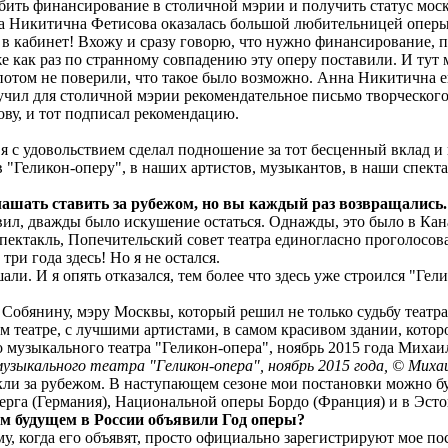
бить финансирование в столичной мэрии и получить статус моск
а Никитична Фетисова оказалась большой любительницей оперы.
и в кабинет! Вхожу и сразу говорю, что нужно финансирование,
 как раз по странному совпадению эту оперу поставили. И тут 
 потом не поверили, что такое было возможно. Анна Никитична
чил для столичной мэрии рекомендательное письмо творческого с
ву, и тот подписал рекомендацию.
 с удовольствием сделал подношение за тот бесценный вклад и 
 в "Геликон-оперу", в наших артистов, музыкантов, в наши спек
иглашать ставить за рубежом, но вы каждый раз возвращались
вил, дважды было искушение остаться. Однажды, это было в Кан
 спектакль, Попечительский совет театра единогласно проголосова
 три года здесь! Но я не остался.
и. И я опять отказался, тем более что здесь уже строился "Ге
Собянину, мэру Москвы, который решил не только судьбу театра
 театре, с лучшими артистами, в самом красивом здании, кото
узыкального театра "Геликон-опера", ноябрь 2015 года, © Мих
кли за рубежом. В наступающем сезоне мои постановки можно б
ерга (Германия), Национальной оперы Бордо (Франция) и в Эсто
ом будущем в России объявили Год оперы?
у, когда его объявят, просто официально зарегистрируют мое по