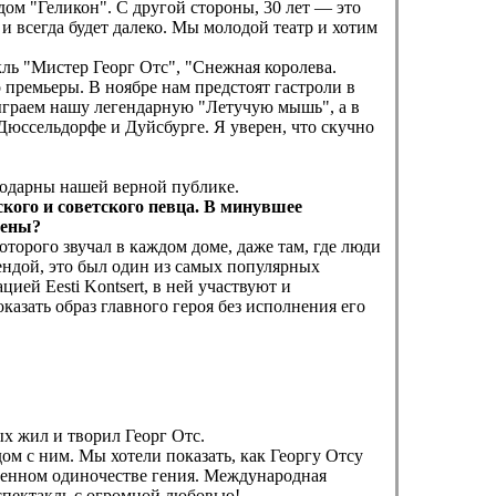
дом "Геликон". С другой стороны, 30 лет — это
 и всегда будет далеко. Мы молодой театр и хотим
кль "Мистер Георг Отс", "Снежная королева.
 премьеры. В ноябре нам предстоят гастроли в
сыграем нашу легендарную "Летучую мышь", а в
Дюссельдорфе и Дуйсбурге. Я уверен, что скучно
агодарны нашей верной публике.
кого и советского певца. В минувшее
шены?
торого звучал в каждом доме, даже там, где люди
гендой, это был один из самых популярных
ей Eesti Kontsert, в ней участвуют и
казать образ главного героя без исполнения его
ых жил и творил Георг Отс.
дом с ним. Мы хотели показать, как Георгу Отсу
жденном одиночестве гения. Международная
 спектакль с огромной любовью!