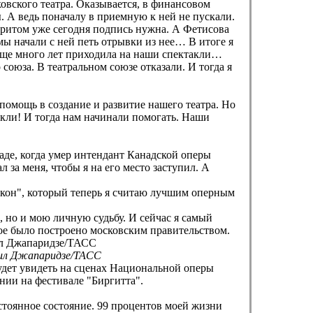
овского театра. Оказывается, в финансовом
 А ведь поначалу в приемную к ней не пускали.
 притом уже сегодня подпись нужна. А Фетисова
мы начали с ней петь отрывки из нее… В итоге я
 еще много лет приходила на наши спектакли…
оюза. В театральном союзе отказали. И тогда я
помощь в создание и развитие нашего театра. Но
такли! И тогда нам начинали помогать. Наши
.
аде, когда умер интендант Канадской оперы
л за меня, чтобы я на его место заступил. А
ликон", который теперь я считаю лучшим оперным
, но и мою личную судьбу. И сейчас я самый
рое было построено московским правительством.
аил Джапаридзе/ТАСС
удет увидеть на сценах Национальной оперы
нии на фестивале "Биргитта".
стоянное состояние. 99 процентов моей жизни