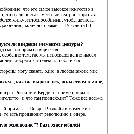
обходимо, что это самое высокое искусство в
т, что надо опекать местный театр и стараться
и более конкурентоспособными, чтобы артисты
 сравнению, конечно, с нами — Германии 83
твуете ли введение элементов цензуры?
гда мы говорим о творчестве!
, особенно там, где мы непосредственно имеем
армонии, добрым учителем или обличать
стороны могу сказать одно: в любом законе мне
оким", как вы выразились, искусством в мире,
В операх Россини и Верди, например, можно
иголетто" и что там происходит? Тоже все весьма
ный пример — Верди. В какой-то момент он
е, то есть производит революцию в опере,
ную революцию"? Раз грядет юбилей