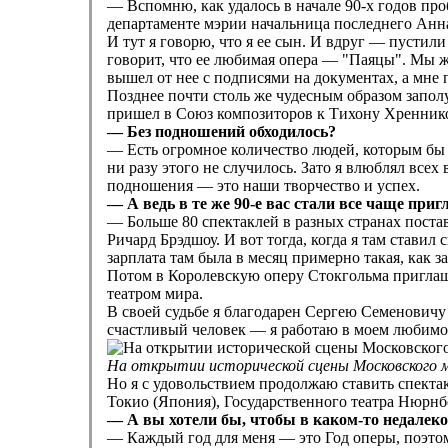
— Вспомню, как удалось в начале 90-х годов про
департаменте мэрии начальница последнего Анн
И тут я говорю, что я ее сын. И вдруг — пустил
говорит, что ее любимая опера — "Паяцы". Мы же
вышел от нее с подписями на документах, а мне
Позднее почти столь же чудесным образом заполу
пришел в Союз композиторов к Тихону Хреннико
— Без подношений обходилось?
— Есть огромное количество людей, которым бы я
ни разу этого не случилось. Зато я влюблял всех
подношения — это наши творчество и успех.
— А ведь в те же 90-е вас стали все чаще пр
— Больше 80 спектаклей в разных странах поста
Ричард Брэдшоу. И вот тогда, когда я там ставил
зарплата там была в месяц примерно такая, как за
Потом в Королевскую оперу Стокгольма приглашал
театром мира.
В своей судьбе я благодарен Сергею Семеновичу 
счастливый человек — я работаю в моем любимом
На открытии исторической сцены Московского м
Но я с удовольствием продолжаю ставить спекта
Токио (Япония), Государственного театра Нюрнб
— А вы хотели бы, чтобы в каком-то недалек
— Каждый год для меня — это Год оперы, поэтом