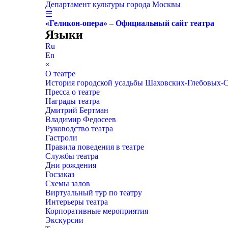
Департамент культуры города Москвы
☰
«Геликон-опера» – Официальный сайт театра
Языки
Ru
En
×
О театре
История городской усадьбы Шаховских-Глебовых-
Пресса о театре
Награды театра
Дмитрий Бертман
Владимир Федосеев
Руководство театра
Гастроли
Правила поведения в театре
Службы театра
Дни рождения
Госзаказ
Схемы залов
Виртуальный тур по театру
Интерьеры театра
Корпоративные мероприятия
Экскурсии