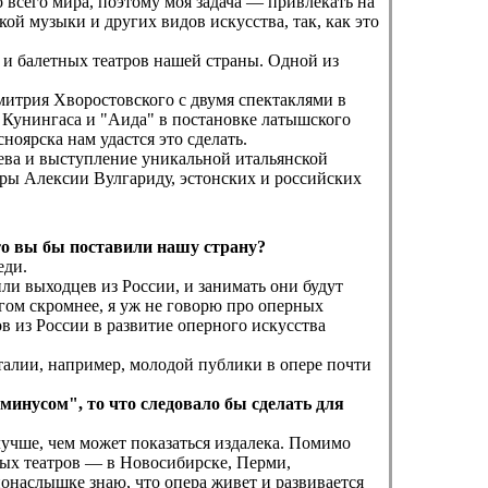
всего мира, поэтому моя задача — привлекать на
й музыки и других видов искусства, так, как это
и балетных театров нашей страны. Одной из
митрия Хворостовского с двумя спектаклями в
е Кунингаса и "Аида" в постановке латышского
оярска нам удастся это сделать.
ьева и выступление уникальной итальянской
ры Алексии Вулгариду, эстонских и российских
то вы бы поставили нашу страну?
еди.
или выходцев из России, и занимать они будут
гом скромнее, я уж не говорю про оперных
ов из России в развитие оперного искусства
 Италии, например, молодой публики в опере почти
инусом", то что следовало бы сделать для
лучше, чем может показаться издалека. Помимо
ных театров — в Новосибирске, Перми,
онаслышке знаю, что опера живет и развивается