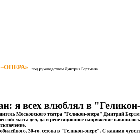
–ОПЕРА»
–ОПЕРА»
под руководством Дмитрия Бертмана
: я всех влюблял в "Геликон-
дитель Московского театра "Геликон-опера" Дмитрий Берт
ессой: масса дел, да и репетиционное напряжение накопилось,
исключение.
билейного, 30-го, сезона в "Геликон-опере". С какими чувст