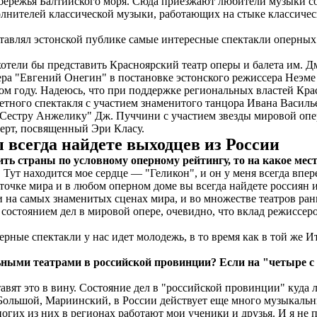
ережья Балтийского моря. Сюда приезжают любители музыки со 
лнителей классической музыки, работающих на стыке классическо
авлял эстонской публике самые интересные спектакли оперных 
хотели бы представить Красноярский театр оперы и балета им. Д
пера "Евгений Онегин" в постановке эстонского режиссера Неэм
ом году. Надеюсь, что при поддержке региональных властей Красн
летного спектакля с участием знаменитого танцора Ивана Васил
"Сестру Анжелику" Дж. Пуччини с участием звезды мировой опе
церт, посвященный Эри Класу.
 всегда найдете выходцев из России
ть страны по условному оперному рейтингу, то на какое мес
 Тут находится мое сердце — "Геликон", и он у меня всегда впер
 точке мира и в любом оперном доме вы всегда найдете россиян 
на самых знаменитых сценах мира, и во множестве театров ран
 состоянием дел в мировой опере, очевидно, что вклад режиссер
перные спектакли у нас идет молодежь, в то время как в той же
ными театрами в российской провинции? Если на "четыре с м
тавят это в вину. Состояние дел в "российской провинции" куда 
 Большой, Мариинский, в России действует еще много музыкаль
их из них в регионах работают мои ученики и друзья. И я не п