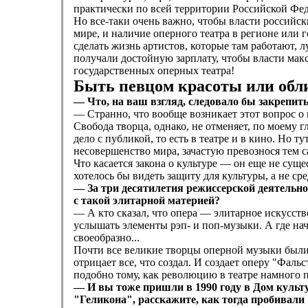
практически по всей территории Российской Фе
Но все-таки очень важно, чтобы власти российск
мире, и наличие оперного театра в регионе или г
сделать жизнь артистов, которые там работают, 
получали достойную зарплату, чтобы власти мак
государственных оперных театра!
Быть певцом красоты или обл
— Что, на ваш взгляд, следовало бы закрепить
— Странно, что вообще возникает этот вопрос о ц
Свобода творца, однако, не отменяет, по моему 
дело с публикой, то есть в театре и в кино. Но
несовершенство мира, зачастую превознося тем 
Что касается закона о культуре — он еще не суще
хотелось бы видеть защиту для культуры, а не с
— За три десятилетия режиссерской деятельно
с такой элитарной материей?
— А кто сказал, что опера — элитарное искусств
услышать элементы рэп- и поп-музыки. А где нач
своеобразно...
Почти все великие творцы оперной музыки были 
отрицает все, что создал. И создает оперу "Фаль
подобно тому, как революцию в театре намного 
— И вы тоже пришли в 1990 году в Дом куль
"Геликона", расскажите, как тогда пробивали