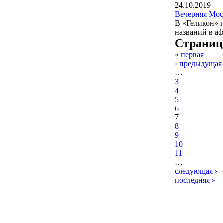
24.10.2019
Вечерняя Мос
В «Геликон» 
названий в а
Страни
« первая
‹ предыдущая
…
3
4
5
6
7
8
9
10
11
…
следующая ›
последняя »