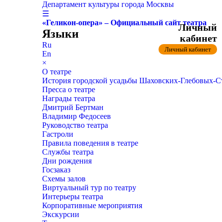
Департамент культуры города Москвы
☰
«Геликон-опера» – Официальный сайт театра
Личный
Языки
кабинет
Ru
Личный кабинет
En
×
О театре
История городской усадьбы Шаховских-Глебовых-
Пресса о театре
Награды театра
Дмитрий Бертман
Владимир Федосеев
Руководство театра
Гастроли
Правила поведения в театре
Службы театра
Дни рождения
Госзаказ
Схемы залов
Виртуальный тур по театру
Интерьеры театра
Корпоративные мероприятия
Экскурсии