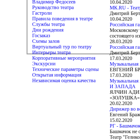
Владимир Федосеев
10.04.2020
Руководство театра
МК.RU - Теат
Гастроли
Дмитрий Берт
Правила поведения в театре
10.04.2020
Службы театра
Российская га
Дни рождения
Московскому т
Госзаказ
состоящего из
Схемы залов
28.03.2020
Виртуальный тур по театру
Российская га
Интерьеры театра
Дмитрий Берт
Корпоративные мероприятия
17.03.2020
Экскурсии
Музыкальна
Технические параметры сцены
ЕВГЕНИЙ Б
Открытая информация
17.03.2020
Независимая оценка качества
Музыкальна
И ЗАПАДА
ЯЛЧИН АДИ
«ЗОЛУШКА»
20.02.2020
Дирижер во в
Евгений Браж
15.02.2020
РГ - Башмачо
Башмачок не 
Театр "Гелико