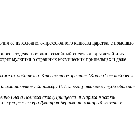
лил её из холодного-прехолодного кащеева царства, с помощью
рного злодея», поставив семейный спектакль для детей и их
смотрят мультики о страшных космических пришельцах и даже
также их родителей. Как семейное зрелище "Кащей" бесподобен».
 блистательному дирижёру В. Понькину, явившему чудо общения
нно Елена Вознесенская (Принцесса) и Лариса Костюк
заслуга режиссёра Дмитрия Бертмана, который является