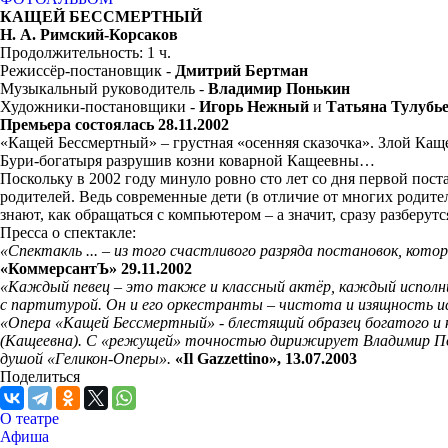
КАЩЕЙ БЕССМЕРТНЫЙ
Н. А. Римский-Корсаков
Продолжительность: 1 ч.
Режиссёр-постановщик -
Дмитрий Бертман
Музыкальный руководитель -
Владимир Понькин
Художники-постановщики -
Игорь Нежный
и
Татьяна Тулубь
Премьера состоялась 28.11.2002
«Кащей Бессмертный» – грустная «осенняя сказочка». Злой Кащ
Бури-богатыря разрушив козни коварной Кащеевны…
Поскольку в 2002 году минуло ровно сто лет со дня первой пос
родителей. Ведь современные дети (в отличие от многих родите
знают, как обращаться с компьютером – а значит, сразу разберут
Пресса о спектакле:
«Спектакль ... – из того счастливого разряда постановок, кот
«КоммерсантЪ» 29.11.2002
«Каждый певец – это также и классный актёр, каждый исполни
с партитурой. Он и его оркестранты – чистота и изящность и
«Опера «Кащей Бессмертный» - блестящий образец богатого и 
(Кащеевна). С «режущей» точностью дирижирует Владимир По
душой «Геликон-Оперы».
«Il Gazzettino», 13.07.2003
Поделиться
О театре
Афиша