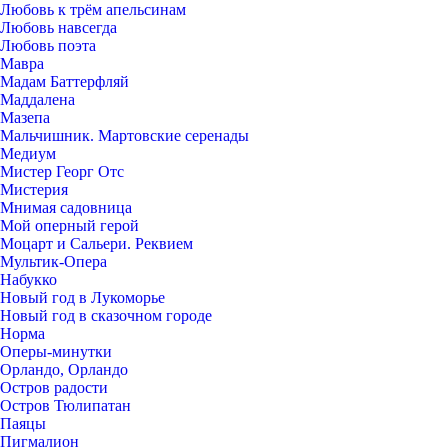
Любовь к трём апельсинам
Любовь навсегда
Любовь поэта
Мавра
Мадам Баттерфляй
Маддалена
Мазепа
Мальчишник. Мартовские серенады
Медиум
Мистер Георг Отс
Мистерия
Мнимая садовница
Мой оперный герой
Моцарт и Сальери. Реквием
Мультик-Опера
Набукко
Новый год в Лукоморье
Новый год в сказочном городе
Норма
Оперы-минутки
Орландо, Орландо
Остров радости
Остров Тюлипатан
Паяцы
Пигмалион