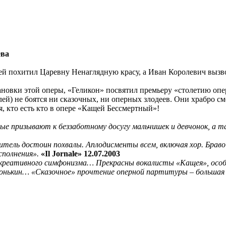
ева
ей похитил Царевну Ненаглядную красу, а Иван Королевич вызво
тановки этой оперы, «Геликон» посвятил премьеру «столетию опе
лей) не боятся ни сказочных, ни оперных злодеев. Они храбро 
ся, кто есть кто в опере «Кащей Бессмертный»!
орые призывают к беззаботному досугу мальчишек и девчонок, а 
тель достоин похвалы. Аплодисменты всем, включая хор. Браво
сполнения».
«Il Jornale» 12.07.2003
креативного симфонизма… Прекрасны вокалисты «Кащея», особе
нькин… «Сказочное» прочтение оперной партитуры – большая 