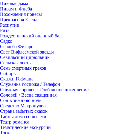
Пиковая дама
Пирам и Фисба
Похождения повесы
Прекрасная Елена
Распутин
Рита
Рождественский оперный бал
Садко
Свадьба Фигаро
Свет Вифлеемской звезды
Севильский цирюльник
Сельская честь
Семь смертных грехов
Сибирь
Сказки Гофмана
Служанка-госпожа / Телефон
Снежная королева. Глобальное потепление
Соловей / Весна священная
Сон в зимнюю ночь
Средство Макропулоса
Страна забытых сказок
Тайны дома со львами
Театр романса
Тематические экскурсии
Тоска