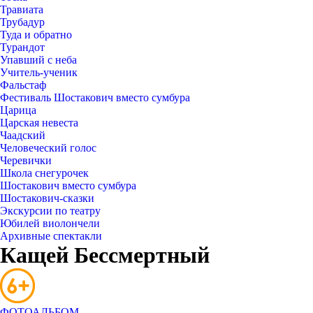
Травиата
Трубадур
Туда и обратно
Турандот
Упавший с неба
Учитель-ученик
Фальстаф
Фестиваль Шостакович вместо сумбура
Царица
Царская невеста
Чаадский
Человеческий голос
Черевички
Школа снегурочек
Шостакович вместо сумбура
Шостакович-сказки
Экскурсии по театру
Юбилей виолончели
Архивные спектакли
Кащей Бессмертный
​ФОТОАЛЬБОМ