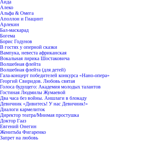
Аида
Алеко
Альфа & Омега
Аполлон и Гиацинт
Арлекин
Бал-маскарад
Богема
Борис Годунов
В гостях у оперной сказки
Вампука, невеста африканская
Вокальная лирика Шостаковича
Волшебная флейта
Волшебная флейта (для детей)
Гала-концерт победителей конкурса «Нано-опера»
Георгий Свиридов. Любовь святая
Голоса будущего: Академия молодых талантов
Гостиная Людмилы Жумаевой
Два часа без войны. Аншлаги в блокаду
Девичник «Дивитесь! У нас Девичник!»
Диалоги кармелиток
Директор театра/Мнимая простушка
Доктор Гааз
Евгений Онегин
Женитьба Фигаренко
Запрет на любовь