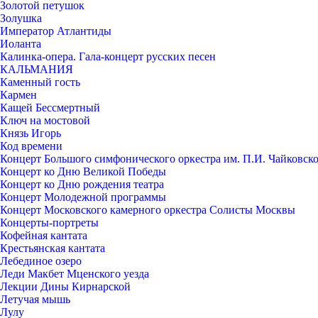
Золотой петушок
Золушка
Император Атлантиды
Иоланта
Калинка-опера. Гала-концерт русских песен
КАЛЬМАНИЯ
Каменный гость
Кармен
Кащей Бессмертный
Ключ на мостовой
Князь Игорь
Код времени
Концерт Большого симфонического оркестра им. П.И. Чайковск
Концерт ко Дню Великой Победы
Концерт ко Дню рождения театра
Концерт Молодежной программы
Концерт Московского камерного оркестра Солисты Москвы
Концерты-портреты
Кофейная кантата
Крестьянская кантата
Лебединое озеро
Леди Макбет Мценского уезда
Лекции Дины Кирнарской
Летучая мышь
Лулу