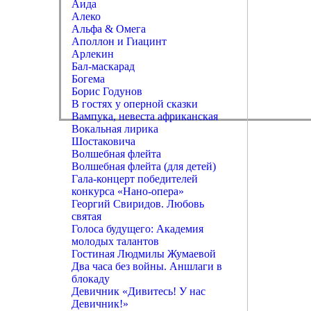
Аида
Алеко
Альфа & Омега
Аполлон и Гиацинт
Арлекин
Бал-маскарад
Богема
Борис Годунов
В гостях у оперной сказки
Вампука, невеста африканская
Вокальная лирика
Шостаковича
Волшебная флейта
Волшебная флейта (для детей)
Гала-концерт победителей
конкурса «Нано-опера»
Георгий Свиридов. Любовь
святая
Голоса будущего: Академия
молодых талантов
Гостиная Людмилы Жумаевой
Два часа без войны. Аншлаги в
блокаду
Девичник «Дивитесь! У нас
Девичник!»