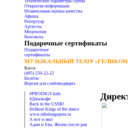
Технические параметры сцены
Открытая информация
Независимая оценка качества
Афиша
Репертуар
Артисты
Меценатам
Контакты
Подарочные сертификаты
Подарочные
сертификаты
МУЗЫКАЛЬНЫЙ ТЕАТР «ГЕЛИКОН
МУЗЫКАЛЬНЫЙ ТЕАТР «ГЕЛИКОН
Касса
(495) 250-22-22
Билеты
Версия для слабовидящих
#PRODIGY.kids
Дирек
#Джазкафе
Back in the USSR!
Helikon Kings of the dance
www.nibelungopera.ru
А вот и мы!
Адам и Ева. Жизнь после рая