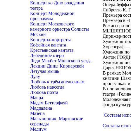
Концерт ко Дню рождения
Опера-буффа в
театра
Либретто К. 
Концерт Молодежной
Премьера сост
программы
Премьера в «Г
Концерт Московского
Режиссер-пос
камерного оркестра Солисты
МЫШЛЯНО
Москвы
Дирижер-пос
Концерты-портреты
Художник-по
Кофейная кантата
Хореограф 
Крестьянская кантата
Художник по 
Лебединое озеро
Антон ГОР
Леди Макбет Мценского уезда
Художник по 
Лекции Дины Кирнарской
Дарья НЕП
Летучая мышь
В рамках Мол
Лулу
княгини Шахо
Любовь к трём апельсинам
простушка» и
Любовь навсегда
В постановоч
Любовь поэта
театра «Гели
Мавра
Молодежная п
Мадам Баттерфляй
фонда культу
Маддалена
Мазепа
Составы испо
Мальчишник. Мартовские
серенады
Составы испо
Медиум