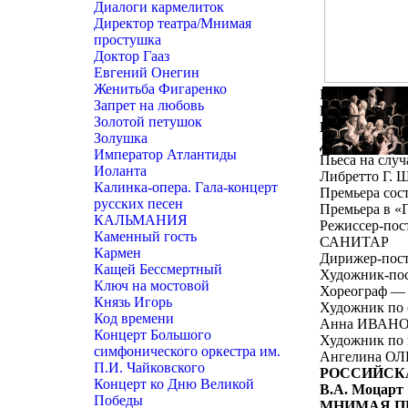
Диалоги кармелиток
Директор театра/Мнимая
простушка
Доктор Гааз
Евгений Онегин
Женитьба Фигаренко
Белоколонный
Запрет на любовь
ПРЕМЬЕРА
Золотой петушок
В.А. Моцарт
Золушка
ДИРЕКТОР 
Император Атлантиды
Пьеса на случ
Иоланта
Либретто Г. 
Калинка-опера. Гала-концерт
Премьера сост
русских песен
Премьера в «Г
КАЛЬМАНИЯ
Режиссер-пос
Каменный гость
САНИТАР
Кармен
Дирижер-пос
Кащей Бессмертный
Художник-по
Ключ на мостовой
Хореограф 
Князь Игорь
Художник по 
Код времени
Анна ИВАН
Концерт Большого
Художник по 
симфонического оркестра им.
Ангелина 
П.И. Чайковского
РОССИЙСК
Концерт ко Дню Великой
В.А. Моцарт
Победы
МНИМАЯ П