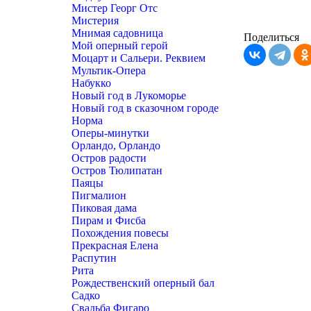
Мистер Георг Отс
Мистерия
Мнимая садовница
Поделиться
Мой оперный герой
Моцарт и Сальери. Реквием
Мультик-Опера
Набукко
Новый год в Лукоморье
Новый год в сказочном городе
Норма
Оперы-минутки
Орландо, Орландо
Остров радости
Остров Тюлипатан
Паяцы
Пигмалион
Пиковая дама
Пирам и Фисба
Похождения повесы
Прекрасная Елена
Распутин
Рита
Рождественский оперный бал
Садко
Свадьба Фигаро