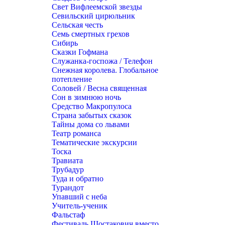
Свет Вифлеемской звезды
Севильский цирюльник
Сельская честь
Семь смертных грехов
Сибирь
Сказки Гофмана
Служанка-госпожа / Телефон
Снежная королева. Глобальное
потепление
Соловей / Весна священная
Сон в зимнюю ночь
Средство Макропулоса
Страна забытых сказок
Тайны дома со львами
Театр романса
Тематические экскурсии
Тоска
Травиата
Трубадур
Туда и обратно
Турандот
Упавший с неба
Учитель-ученик
Фальстаф
Фестиваль Шостакович вместо