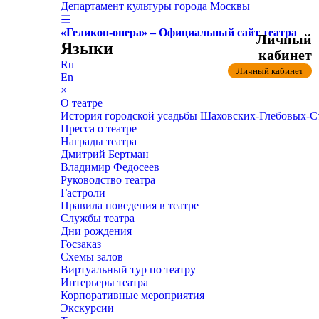
Департамент культуры города Москвы
☰
«Геликон-опера» – Официальный сайт театра
Личный
Языки
кабинет
Ru
Личный кабинет
En
×
О театре
История городской усадьбы Шаховских-Глебовых-
Пресса о театре
Награды театра
Дмитрий Бертман
Владимир Федосеев
Руководство театра
Гастроли
Правила поведения в театре
Службы театра
Дни рождения
Госзаказ
Схемы залов
Виртуальный тур по театру
Интерьеры театра
Корпоративные мероприятия
Экскурсии