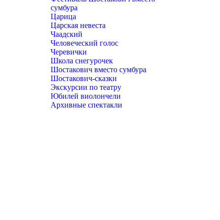
сумбура
Царица
Царская невеста
Чаадский
Человеческий голос
Черевички
Школа снегурочек
Шостакович вместо сумбура
Шостакович-сказки
Экскурсии по театру
Юбилей виолончели
Архивные спектакли