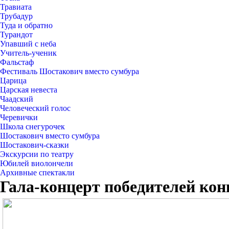
Травиата
Трубадур
Туда и обратно
Турандот
Упавший с неба
Учитель-ученик
Фальстаф
Фестиваль Шостакович вместо сумбура
Царица
Царская невеста
Чаадский
Человеческий голос
Черевички
Школа снегурочек
Шостакович вместо сумбура
Шостакович-сказки
Экскурсии по театру
Юбилей виолончели
Архивные спектакли
Гала-концерт победителей кон