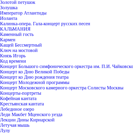
Золотой петушок
Золушка
Император Атлантиды
Иоланта
Калинка-опера. Гала-концерт русских песен
КАЛЬМАНИЯ
Каменный гость
Кармен
Кащей Бессмертный
Ключ на мостовой
Князь Игорь
Код времени
Концерт Большого симфонического оркестра им. П.И. Чайковск
Концерт ко Дню Великой Победы
Концерт ко Дню рождения театра
Концерт Молодежной программы
Концерт Московского камерного оркестра Солисты Москвы
Концерты-портреты
Кофейная кантата
Крестьянская кантата
Лебединое озеро
Леди Макбет Мценского уезда
Лекции Дины Кирнарской
Летучая мышь
Лулу