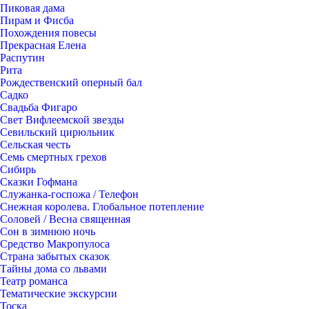
Пиковая дама
Пирам и Фисба
Похождения повесы
Прекрасная Елена
Распутин
Рита
Рождественский оперный бал
Садко
Свадьба Фигаро
Свет Вифлеемской звезды
Севильский цирюльник
Сельская честь
Семь смертных грехов
Сибирь
Сказки Гофмана
Служанка-госпожа / Телефон
Снежная королева. Глобальное потепление
Соловей / Весна священная
Сон в зимнюю ночь
Средство Макропулоса
Страна забытых сказок
Тайны дома со львами
Театр романса
Тематические экскурсии
Тоска