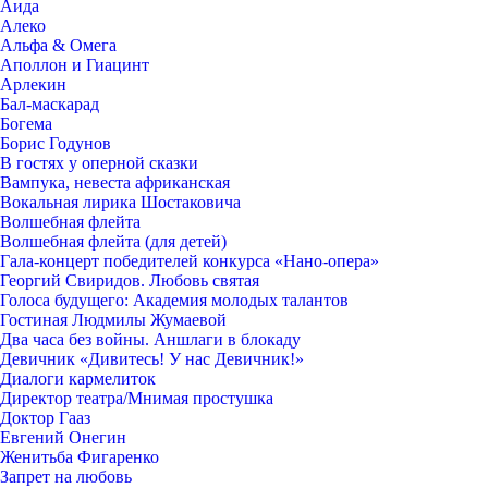
Аида
Алеко
Альфа & Омега
Аполлон и Гиацинт
Арлекин
Бал-маскарад
Богема
Борис Годунов
В гостях у оперной сказки
Вампука, невеста африканская
Вокальная лирика Шостаковича
Волшебная флейта
Волшебная флейта (для детей)
Гала-концерт победителей конкурса «Нано-опера»
Георгий Свиридов. Любовь святая
Голоса будущего: Академия молодых талантов
Гостиная Людмилы Жумаевой
Два часа без войны. Аншлаги в блокаду
Девичник «Дивитесь! У нас Девичник!»
Диалоги кармелиток
Директор театра/Мнимая простушка
Доктор Гааз
Евгений Онегин
Женитьба Фигаренко
Запрет на любовь