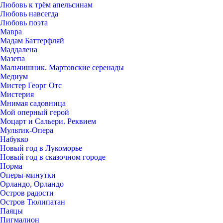
Любовь к трём апельсинам
Любовь навсегда
Любовь поэта
Мавра
Мадам Баттерфляй
Маддалена
Мазепа
Мальчишник. Мартовские серенады
Медиум
Мистер Георг Отс
Мистерия
Мнимая садовница
Мой оперный герой
Моцарт и Сальери. Реквием
Мультик-Опера
Набукко
Новый год в Лукоморье
Новый год в сказочном городе
Норма
Оперы-минутки
Орландо, Орландо
Остров радости
Остров Тюлипатан
Паяцы
Пигмалион