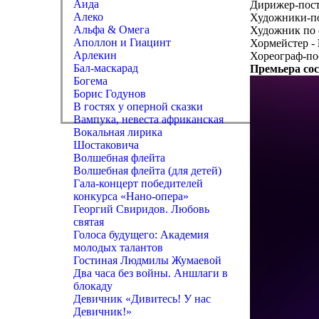
Аида
Дирижер-пост
Алеко
Художники-п
Альфа & Омега
Художник по 
Аполлон и Гиацинт
Хормейстер -
Арлекин
Хореограф-по
Бал-маскарад
Премьера сос
Богема
Борис Годунов
В гостях у оперной сказки
Вампука, невеста африканская
Вокальная лирика
Шостаковича
Волшебная флейта
Волшебная флейта (для детей)
Гала-концерт победителей
конкурса «Нано-опера»
Георгий Свиридов. Любовь
святая
Голоса будущего: Академия
молодых талантов
Гостиная Людмилы Жумаевой
Два часа без войны. Аншлаги в
блокаду
Девичник «Дивитесь! У нас
Девичник!»