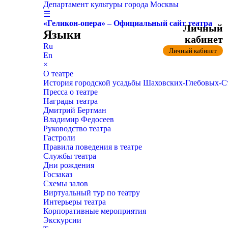
Департамент культуры города Москвы
☰
«Геликон-опера» – Официальный сайт театра
Личный
Языки
кабинет
Ru
Личный кабинет
En
×
О театре
История городской усадьбы Шаховских-Глебовых-
Пресса о театре
Награды театра
Дмитрий Бертман
Владимир Федосеев
Руководство театра
Гастроли
Правила поведения в театре
Службы театра
Дни рождения
Госзаказ
Схемы залов
Виртуальный тур по театру
Интерьеры театра
Корпоративные мероприятия
Экскурсии