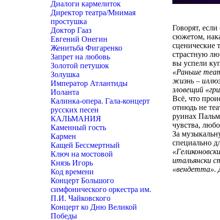
Диалоги кармелиток
Директор театра/Мнимая
простушка
Говорят, если
Доктор Гааз
сюжетом, нак
Евгений Онегин
сценические 
Женитьба Фигаренко
страстную лю
Запрет на любовь
вы успели куп
Золотой петушок
«Раньше теат
Золушка
жизнь – иллю
Император Атлантиды
зловещий «гр
Иоланта
Всё, что прои
Калинка-опера. Гала-концерт
отнюдь не теа
русских песен
руинах Пальм
КАЛЬМАНИЯ
чувства, люб
Каменный гость
За музыкальн
Кармен
специально дл
Кащей Бессмертный
«Геликоновски
Ключ на мостовой
итальянски с
Князь Игорь
«вендетта».
Код времени
Концерт Большого
симфонического оркестра им.
П.И. Чайковского
Концерт ко Дню Великой
Победы