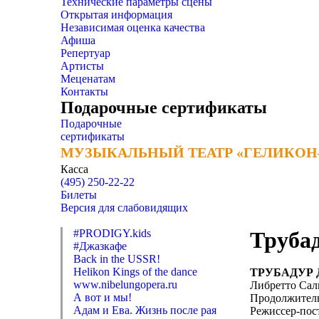
Технические параметры сцены
Открытая информация
Независимая оценка качества
Афиша
Репертуар
Артисты
Меценатам
Контакты
Подарочные сертификаты
Подарочные
сертификаты
МУЗЫКАЛЬНЫЙ ТЕАТР «ГЕЛИКОН
МУЗЫКАЛЬНЫЙ ТЕАТР «ГЕЛИКОН
Касса
(495) 250-22-22
Билеты
Версия для слабовидящих
#PRODIGY.kids
Труба
#Джазкафе
Back in the USSR!
Helikon Kings of the dance
ТРУБАДУР
www.nibelungopera.ru
Либретто Сал
А вот и мы!
Продолжительн
Адам и Ева. Жизнь после рая
Режиссер-пос