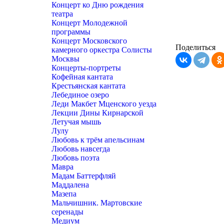
Концерт ко Дню рождения
театра
Концерт Молодежной
программы
Концерт Московского
Поделиться
камерного оркестра Солисты
Москвы
Концерты-портреты
Кофейная кантата
Крестьянская кантата
Лебединое озеро
Леди Макбет Мценского уезда
Лекции Дины Кирнарской
Летучая мышь
Лулу
Любовь к трём апельсинам
Любовь навсегда
Любовь поэта
Мавра
Мадам Баттерфляй
Маддалена
Мазепа
Мальчишник. Мартовские
серенады
Медиум