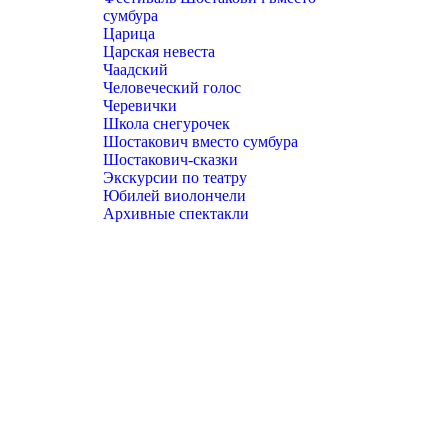
сумбура
Царица
Царская невеста
Чаадский
Человеческий голос
Черевички
Школа снегурочек
Шостакович вместо сумбура
Шостакович-сказки
Экскурсии по театру
Юбилей виолончели
Архивные спектакли