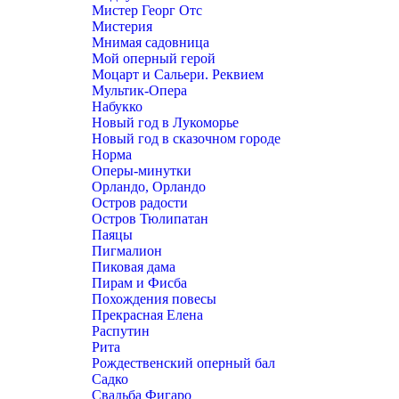
Мистер Георг Отс
Мистерия
Мнимая садовница
Мой оперный герой
Моцарт и Сальери. Реквием
Мультик-Опера
Набукко
Новый год в Лукоморье
Новый год в сказочном городе
Норма
Оперы-минутки
Орландо, Орландо
Остров радости
Остров Тюлипатан
Паяцы
Пигмалион
Пиковая дама
Пирам и Фисба
Похождения повесы
Прекрасная Елена
Распутин
Рита
Рождественский оперный бал
Садко
Свадьба Фигаро