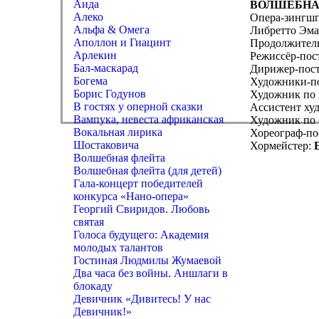
Аида
ВОЛШЕБНА
Алеко
Опера-зингшп
Альфа & Омега
Либретто Эм
Аполлон и Гиацинт
Продолжительн
Арлекин
Режиссёр-по
Бал-маскарад
Дирижер-пос
Богема
Художники-п
Борис Годунов
Художник по
В гостях у оперной сказки
Ассистент ху
Вампука, невеста африканская
Художник по 
Вокальная лирика
Хореограф-по
Шостаковича
Хормейстер:
Е
Волшебная флейта
Волшебная флейта (для детей)
Гала-концерт победителей
конкурса «Нано-опера»
Георгий Свиридов. Любовь
святая
Голоса будущего: Академия
молодых талантов
Гостиная Людмилы Жумаевой
Два часа без войны. Аншлаги в
блокаду
Девичник «Дивитесь! У нас
Девичник!»