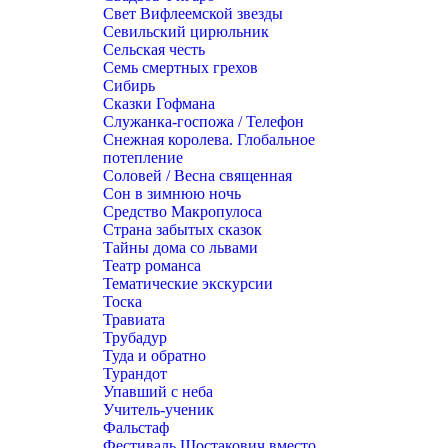
Свет Вифлеемской звезды
Севильский цирюльник
Сельская честь
Семь смертных грехов
Сибирь
Сказки Гофмана
Служанка-госпожа / Телефон
Снежная королева. Глобальное
потепление
Соловей / Весна священная
Сон в зимнюю ночь
Средство Макропулоса
Страна забытых сказок
Тайны дома со львами
Театр романса
Тематические экскурсии
Тоска
Травиата
Трубадур
Туда и обратно
Турандот
Упавший с неба
Учитель-ученик
Фальстаф
Фестиваль Шостакович вместо