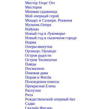
Мистер Георг Отс
Мистерия
Мнимая садовница
Мой оперный герой
Моцарт и Сальери. Реквием
Мультик-Опера
Набукко
Новый год в Лукоморье
Новый год в сказочном городе
Норма
Оперы-минутки
Орландо, Орландо
Остров радости
Остров Тюлипатан
Паяцы
Пигмалион
Пиковая дама
Пирам и Фисба
Похождения повесы
Прекрасная Елена
Распутин
Рита
Рождественский оперный бал
Садко
Свадьба Фигаро