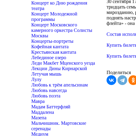
30 сентября 1
Концерт ко Дню рождения
тридцать семь
театра
мирозданию, р
Концерт Молодежной
поднять наст
программы
флейта» - она
Концерт Московского
камерного оркестра Солисты
Состав испол
Москвы
Концерты-портреты
Купить билет
Кофейная кантата
Крестьянская кантата
Купить билет
Лебединое озеро
Леди Макбет Мценского уезда
Лекции Дины Кирнарской
Поделиться
Летучая мышь
Лулу
Любовь к трём апельсинам
Любовь навсегда
Любовь поэта
Мавра
Мадам Баттерфляй
Маддалена
Мазепа
Мальчишник. Мартовские
серенады
Медиум