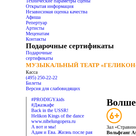
Технические параметры сцены
Открытая информация
Независимая оценка качества
Афиша
Репертуар
Артисты
Меценатам
Контакты
Подарочные сертификаты
Подарочные
сертификаты
МУЗЫКАЛЬНЫЙ ТЕАТР «ГЕЛИКОН
МУЗЫКАЛЬНЫЙ ТЕАТР «ГЕЛИКОН
Касса
(495) 250-22-22
Билеты
Версия для слабовидящих
#PRODIGY.kids
Волшеб
#Джазкафе
Back in the USSR!
Helikon Kings of the dance
www.nibelungopera.ru
А вот и мы!
Зал «Стравин
Адам и Ева. Жизнь после рая
Вольфганг А