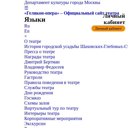
Департамент культуры города Москвы
☰
«Геликон-опера» – Официальный сайт театра
Личный
Языки
кабинет
Ru
Личный кабинет
En
×
О театре
История городской усадьбы Шаховских-Глебовых-
Пресса о театре
Награды театра
Дмитрий Бертман
Владимир Федосеев
Руководство театра
Гастроли
Правила поведения в театре
Службы театра
Дни рождения
Госзаказ
Схемы залов
Виртуальный тур по театру
Интерьеры театра
Корпоративные мероприятия
Экскурсии