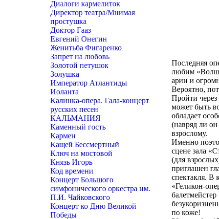
Диалоги кармелиток
Директор театра/Мнимая
простушка
Доктор Гааз
Евгений Онегин
Женитьба Фигаренко
Запрет на любовь
Последняя оп
Золотой петушок
любим «Волше
Золушка
арии и огром
Император Атлантиды
Вероятно, пот
Иоланта
Пройти через 
Калинка-опера. Гала-концерт
может быть в
русских песен
обладает особ
КАЛЬМАНИЯ
(навряд ли он
Каменный гость
взрослому.
Кармен
Именно поэто
Кащей Бессмертный
сцене зала «С
Ключ на мостовой
(для взрослых
Князь Игорь
приглашен гл
Код времени
спектакля. В
Концерт Большого
«Геликон-опе
симфонического оркестра им.
балетмейстер 
П.И. Чайковского
безукоризнен
Концерт ко Дню Великой
по коже!
Победы