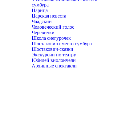
сумбура
Царица
Царская невеста
Чаадский
Человеческий голос
Черевички
Школа снегурочек
Шостакович вместо сумбура
Шостакович-сказки
Экскурсии по театру
Юбилей виолончели
Архивные спектакли