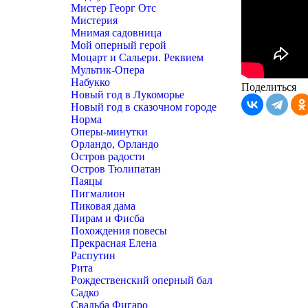
Мистер Георг Отс
Мистерия
Мнимая садовница
Мой оперный герой
Моцарт и Сальери. Реквием
Мультик-Опера
Набукко
Поделиться
Новый год в Лукоморье
Новый год в сказочном городе
Норма
Оперы-минутки
Орландо, Орландо
Остров радости
Остров Тюлипатан
Паяцы
Пигмалион
Пиковая дама
Пирам и Фисба
Похождения повесы
Прекрасная Елена
Распутин
Рита
Рождественский оперный бал
Садко
Свадьба Фигаро