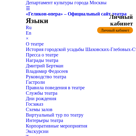
Департамент культуры города Москвы
☰
«Геликон-опера» – Официальный сайт театра
Личный
Языки
кабинет
Ru
Личный кабинет
En
×
О театре
История городской усадьбы Шаховских-Глебовых-
Пресса о театре
Награды театра
Дмитрий Бертман
Владимир Федосеев
Руководство театра
Гастроли
Правила поведения в театре
Службы театра
Дни рождения
Госзаказ
Схемы залов
Виртуальный тур по театру
Интерьеры театра
Корпоративные мероприятия
Экскурсии