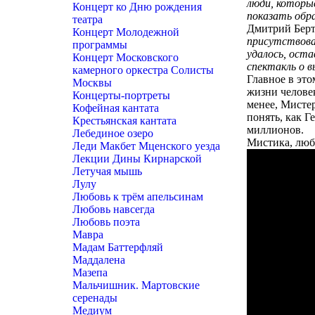
люди, которы
Концерт ко Дню рождения
показать обра
театра
Дмитрий Берт
Концерт Молодежной
присутствова
программы
удалось, оста
Концерт Московского
спектакль о 
камерного оркестра Солисты
Главное в это
Москвы
жизни челове
Концерты-портреты
менее, Мисте
Кофейная кантата
понять, как Г
Крестьянская кантата
миллионов.
Лебединое озеро
Мистика, любо
Леди Макбет Мценского уезда
Лекции Дины Кирнарской
Летучая мышь
Лулу
Любовь к трём апельсинам
Любовь навсегда
Любовь поэта
Мавра
Мадам Баттерфляй
Маддалена
Мазепа
Мальчишник. Мартовские
серенады
Медиум