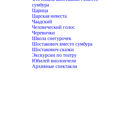
сумбура
Царица
Царская невеста
Чаадский
Человеческий голос
Черевички
Школа снегурочек
Шостакович вместо сумбура
Шостакович-сказки
Экскурсии по театру
Юбилей виолончели
Архивные спектакли