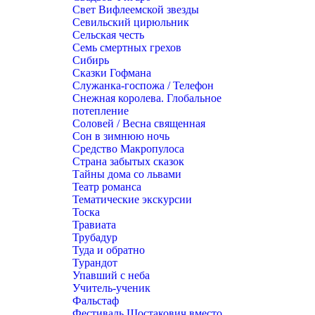
Свет Вифлеемской звезды
Севильский цирюльник
Сельская честь
Семь смертных грехов
Сибирь
Сказки Гофмана
Служанка-госпожа / Телефон
Снежная королева. Глобальное
потепление
Соловей / Весна священная
Сон в зимнюю ночь
Средство Макропулоса
Страна забытых сказок
Тайны дома со львами
Театр романса
Тематические экскурсии
Тоска
Травиата
Трубадур
Туда и обратно
Турандот
Упавший с неба
Учитель-ученик
Фальстаф
Фестиваль Шостакович вместо