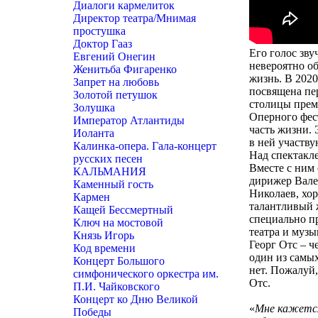
Диалоги кармелиток
Директор театра/Мнимая
простушка
Доктор Гааз
Его голос зв
Евгений Онегин
невероятно об
Женитьба Фигаренко
жизнь. В 2020
Запрет на любовь
посвящена пе
Золотой петушок
столицы премь
Золушка
Оперного фес
Император Атлантиды
часть жизни. 
Иоланта
в ней участву
Калинка-опера. Гала-концерт
Над спектакл
русских песен
Вместе с ним
КАЛЬМАНИЯ
дирижер Вале
Каменный гость
Николаев, хо
Кармен
талантливый 
Кащей Бессмертный
специально пр
Ключ на мостовой
театра и музы
Князь Игорь
Георг Отс – ч
Код времени
один из самых
Концерт Большого
нет. Пожалуй,
симфонического оркестра им.
Отс.
П.И. Чайковского
Концерт ко Дню Великой
«
Мне кажется
Победы