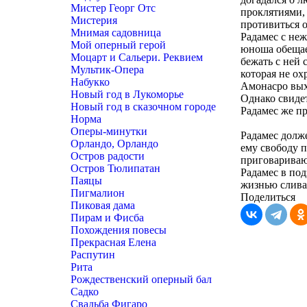
Мистер Георг Отс
проклятиями, 
Мистерия
противиться о
Мнимая садовница
Радамес с не
Мой оперный герой
юноша обещает
Моцарт и Сальери. Реквием
бежать с ней 
Мультик-Опера
которая не ох
Набукко
Амонасро выхо
Новый год в Лукоморье
Однако свидет
Новый год в сказочном городе
Радамес же пр
Норма
Оперы-минутки
Радамес долж
Орландо, Орландо
ему свободу п
Остров радости
приговариваю
Остров Тюлипатан
Радамес в под
Паяцы
жизнью слива
Пигмалион
Поделиться
Пиковая дама
Пирам и Фисба
Похождения повесы
Прекрасная Елена
Распутин
Рита
Рождественский оперный бал
Садко
Свадьба Фигаро