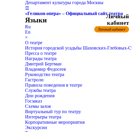
Департамент культуры города Москвы
☰
«Геликон-опера» – Официальный сайт театра
Личный
Языки
кабинет
Ru
Личный кабинет
En
×
О театре
История городской усадьбы Шаховских-Глебовых-
Пресса о театре
Награды театра
Дмитрий Бертман
Владимир Федосеев
Руководство театра
Гастроли
Правила поведения в театре
Службы театра
Дни рождения
Госзаказ
Схемы залов
Виртуальный тур по театру
Интерьеры театра
Корпоративные мероприятия
Экскурсии