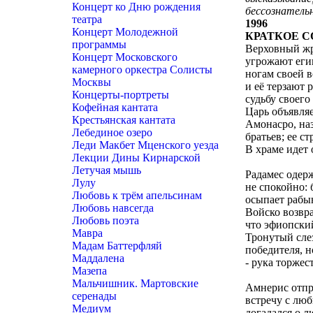
Концерт ко Дню рождения
бессознатель
театра
1996
Концерт Молодежной
КРАТКОЕ 
программы
Верховный жр
Концерт Московского
угрожают егип
камерного оркестра Солисты
ногам своей 
Москвы
и её терзают 
Концерты-портреты
судьбу своего
Кофейная кантата
Царь объявля
Крестьянская кантата
Амонасро, наз
Лебединое озеро
братьев; ее с
Леди Макбет Мценского уезда
В храме идет
Лекции Дины Кирнарской
Летучая мышь
Радамес одерж
Лулу
не спокойно: 
Любовь к трём апельсинам
осыпает рабы
Любовь навсегда
Войско возвра
Любовь поэта
что эфиопски
Мавра
Тронутый сле
Мадам Баттерфляй
победителя, н
Маддалена
- рука торже
Мазепа
Мальчишник. Мартовские
Амнерис отпра
серенады
встречу с лю
Медиум
догадался о л