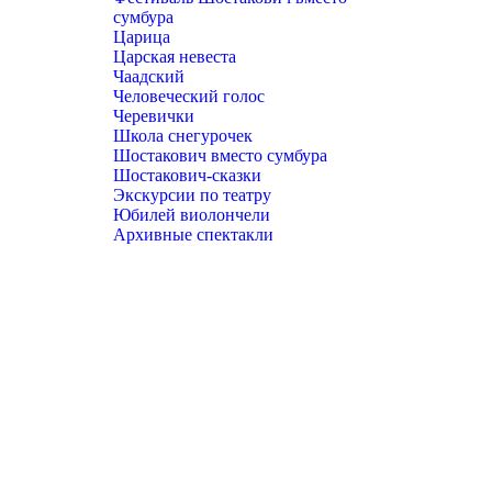
сумбура
Царица
Царская невеста
Чаадский
Человеческий голос
Черевички
Школа снегурочек
Шостакович вместо сумбура
Шостакович-сказки
Экскурсии по театру
Юбилей виолончели
Архивные спектакли