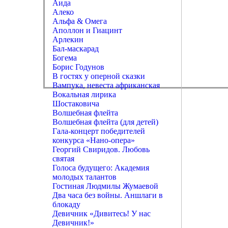
Аида
Алеко
Альфа & Омега
Аполлон и Гиацинт
Арлекин
Бал-маскарад
Богема
Борис Годунов
В гостях у оперной сказки
Вампука, невеста африканская
Вокальная лирика
Шостаковича
Волшебная флейта
Волшебная флейта (для детей)
Гала-концерт победителей
конкурса «Нано-опера»
Георгий Свиридов. Любовь
святая
Голоса будущего: Академия
молодых талантов
Гостиная Людмилы Жумаевой
Два часа без войны. Аншлаги в
блокаду
Девичник «Дивитесь! У нас
Девичник!»