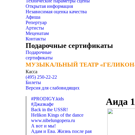
Технические параметры сцены
Открытая информация
Независимая оценка качества
Афиша
Репертуар
Артисты
Меценатам
Контакты
Подарочные сертификаты
Подарочные
сертификаты
МУЗЫКАЛЬНЫЙ ТЕАТР «ГЕЛИКОН
МУЗЫКАЛЬНЫЙ ТЕАТР «ГЕЛИКОН
Касса
(495) 250-22-22
Билеты
Версия для слабовидящих
#PRODIGY.kids
Аида 1
#Джазкафе
Back in the USSR!
Helikon Kings of the dance
www.nibelungopera.ru
А вот и мы!
Адам и Ева. Жизнь после рая