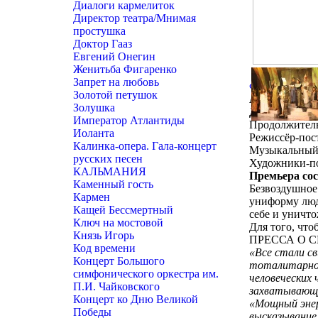
Диалоги кармелиток
Директор театра/Мнимая
простушка
Доктор Гааз
Евгений Онегин
Женитьба Фигаренко
Запрет на любовь
ФОТОАЛЬБ
Золотой петушок
АИДА
Золушка
Дж. Верди
Император Атлантиды
Продолжительн
Иоланта
Режиссёр-пос
Калинка-опера. Гала-концерт
Музыкальный 
русских песен
Художники-п
КАЛЬМАНИЯ
Премьера сос
Каменный гость
Безвоздушное
Кармен
униформу люд
Кащей Бессмертный
себе и уничт
Ключ на мостовой
Для того, чт
Князь Игорь
ПРЕССА О 
Код времени
«Все стали с
Концерт Большого
тоталитарном
симфонического оркестра им.
человеческих
П.И. Чайковского
захватывающ
Концерт ко Дню Великой
«Мощный энер
Победы
высказывание