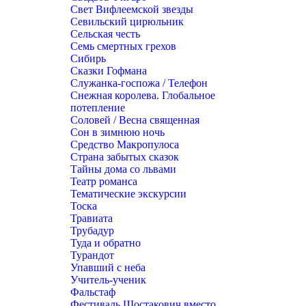
Свет Вифлеемской звезды
Севильский цирюльник
Сельская честь
Семь смертных грехов
Сибирь
Сказки Гофмана
Служанка-госпожа / Телефон
Снежная королева. Глобальное
потепление
Соловей / Весна священная
Сон в зимнюю ночь
Средство Макропулоса
Страна забытых сказок
Тайны дома со львами
Театр романса
Тематические экскурсии
Тоска
Травиата
Трубадур
Туда и обратно
Турандот
Упавший с неба
Учитель-ученик
Фальстаф
Фестиваль Шостакович вместо