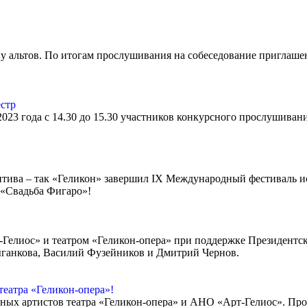
пу альтов. По итогам прослушивания на собеседование приглаш
стр
023 года с 14.30 до 15.30 участников конкурсного прослушивани
итива – так «Геликон» завершил IX Международный фестиваль и
 «Свадьба Фигаро»!
лиос» и театром «Геликон-опера» при поддержке Президентско
ыганкова, Василий Фузейников и Дмитрий Чернов.
еатра «Геликон-опера»!
ных артистов театра «Геликон-опера» и АНО «Арт-Гелиос». Про