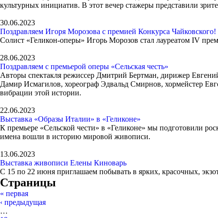
культурных инициатив. В этот вечер стажеры представили зрите
30.06.2023
Поздравляем Игоря Морозова с премией Конкурса Чайковского!
Солист «Геликон-оперы» Игорь Морозов стал лауреатом IV пре
28.06.2023
Поздравляем с премьерой оперы «Сельская честь»
Авторы спектакля режиссер Дмитрий Бертман, дирижер Евгений
Дамир Исмагилов, хореограф Эдвальд Смирнов, хормейстер Евген
вибрации этой истории.
22.06.2023
Выставка «Образы Италии» в «Геликоне»
К премьере «Сельской чести» в «Геликоне» мы подготовили рос
имена вошли в историю мировой живописи.
13.06.2023
Выставка живописи Елены Киноварь
С 15 по 22 июня приглашаем побывать в ярких, красочных, экз
Страницы
« первая
‹ предыдущая
…