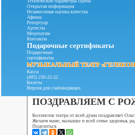
Технические параметры сцены
Открытая информация
Независимая оценка качества
Афиша
Репертуар
Артисты
Меценатам
Контакты
Подарочные сертификаты
Подарочные
сертификаты
МУЗЫКАЛЬНЫЙ ТЕАТР «ГЕЛИКОН
МУЗЫКАЛЬНЫЙ ТЕАТР «ГЕЛИКОН
Касса
(495) 250-22-22
Билеты
Версия для слабовидящих
ПОЗДРАВЛЯЕМ С РО
Коллектив театра от всей души поздравляет
Ольг
Желаем маме, малышке и всей семье здоровья, ра
Поделиться