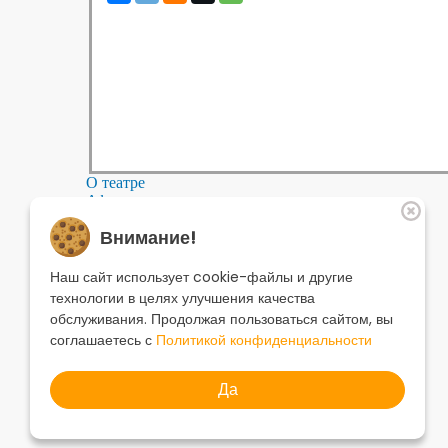
О театре
Афиша
Репертуар
Внимание!
Артисты
Меценатам
Контакты
Наш сайт использует cookie-файлы и другие
Касса театра
8 495 250-22-22
технологии в целях улучшения качества
Форма поиска
обслуживания. Продолжая пользоваться сайтом, вы
Поиск
соглашаетесь с
Политикой конфиденциальности
Да
© 2025 Музыкальный театр Геликон-опера.
Политика конфиденциальности