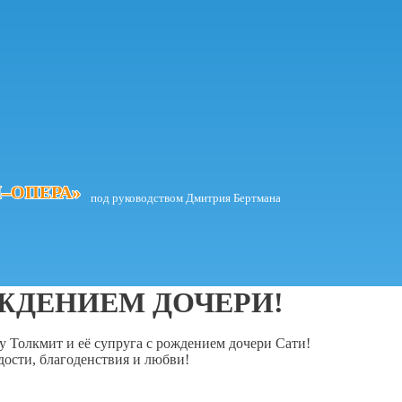
–ОПЕРА»
–ОПЕРА»
под руководством Дмитрия Бертмана
ЖДЕНИЕМ ДОЧЕРИ!
у Толкмит и её супруга с рождением дочери Сати!
дости, благоденствия и любви!