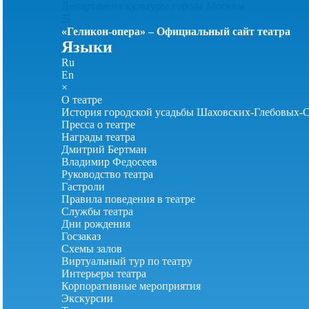
Департамент культуры города Москвы
☰
«Геликон-опера» – Официальный сайт театра
Языки
Ru
En
×
О театре
История городской усадьбы Шаховских-Глебовых-
Пресса о театре
Награды театра
Дмитрий Бертман
Владимир Федосеев
Руководство театра
Гастроли
Правила поведения в театре
Службы театра
Дни рождения
Госзаказ
Схемы залов
Виртуальный тур по театру
Интерьеры театра
Корпоративные мероприятия
Экскурсии