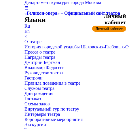
Департамент культуры города Москвы
☰
«Геликон-опера» – Официальный сайт театра
Личный
Языки
кабинет
Ru
Личный кабинет
En
×
О театре
История городской усадьбы Шаховских-Глебовых-
Пресса о театре
Награды театра
Дмитрий Бертман
Владимир Федосеев
Руководство театра
Гастроли
Правила поведения в театре
Службы театра
Дни рождения
Госзаказ
Схемы залов
Виртуальный тур по театру
Интерьеры театра
Корпоративные мероприятия
Экскурсии