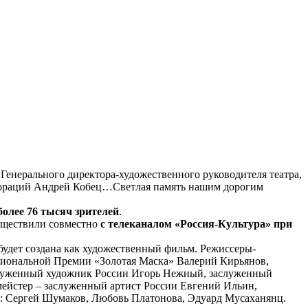
 Генерального директора-художественного руководителя театра,
екораций Андрей Кобец…Светлая память нашим дорогим
более 76 тысяч зрителей
.
уществили совместно
с телеканалом «Россия-Культура» при
 будет создана как художественный фильм. Режиссеры-
циональной Премии «Золотая Маска» Валерий Кирьянов,
служенный художник России Игорь Нежный, заслуженный
мейстер – заслуженный артист России Евгений Ильин,
ы: Сергей Шумаков, Любовь Платонова, Эдуард Мусаханянц.