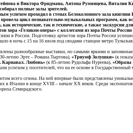
усейнова и Виктора Фридмана, Антона Румянцева, Виталия
собирал полные залы зрителей.
м успехом проходил в стенах Белоколонного зала княгини Ш
ровела цикл познавательно-музыкальных программ, как всег
 как исторические, так и технические, а также экскурсии дл
тов хора «Геликон-оперы» с коллегами из хора Почты России
 связи в России. Подготовку артистов хора Почты России успеш
ло в ночь с 15 на 16 июля под сводами станции метро Тульская
тавлены разнообразные выставки, но самыми яркими и запомин
130-летию Эрте – Романа Тыртова),
«Триумф Золушки»
(к показ
. Карнавал. Любовь»
(к 85-летию Рудольфа Нуреева),
«Образы
ким успехом у посетителей, что на ее основе в Государственн
том всего сезона. На ней впервые были представлены уникальн
 в Италии в конце XVIII – начале XX веков. Среди экспонато
енриха Семирадского.