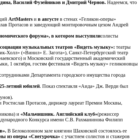
дина, Василий Фузейников и Дмитрий Чернов.
Надеемся, что
нций
ArtMasters
и
в августе
в стенах «Геликон-оперы»
лав Протасов
и
заведующий монтировочным цехом Андрей
ономического форума», в котором выступили
солисты
социации музыкальных театров «Видеть музыку»:
театры
к-Холл» («Винил» Е. Загота»), Санкт-Петербургский театр
наевского) и Московский государственный академический
ки, 1 октября, гостям фестиваля «Видеть музыку» геликоновцы
сотрудниками Департамента городского имущества города
25-летний юбилей
. Показ спектакля «Аида» Дж. Верди был
унов).
и Ростислав Протасов, дирижер лауреат Премии Москвы,
никова) и
«Мальчишник. Английский клуб»
(режиссер
еждународного Конкурса имени С.В. Рахманинова Филипп
в».
В Белоколонном зале княгини Шаховской состоялось ее
ны из оперы «Снегурочка»
с участием солистов и стажеров