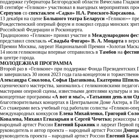
поддержке губернатора Белгородской области Вячеслава Гладко
В сентябре «Геликон» участвовал в выездных мероприятиях прое
Серпухов
со
спектаклем «Садко» Н.А. Римского-Корсакова.
13 декабря на сцене
Большого театра Беларуси
«Геликон»» пр
Рождественский оперный форум и покорил сердца минских зр
Российской Федерации и Росконцерта.
Традиционно «Геликон» принял участие в
Международном фест
представил спектакль
«Свадьба Фигаро» В. А. Моцарта
в верс
Премии Москвы, лауреат Национальной Премии «Золотая Маск
14 июля геликоновцы впервые отправились в
Тамбов
на
фести
в центре города.
МОЛОДЕЖНАЯ ПРОГРАММА
Второй раз в «Геликоне» при поддержке Фонда Президентских
и завершилась 30 июня 2023 года гала-концертом и торжествен
Александра Соколова, Софья Цыганкова, Екатерина Шпильм
сценического мастерства, занимались с геликоновскими педаго
мастерами оперной сцены, известными деятелями культуры и зн
концертные программы
«А вот и мы!», «Татьянин день или Од
благотворительных концертах в Центральном Доме Актера, в Пе
Со стажерами весь учебный год работали солисты «Геликон-опе
международных конкурсов
Елена Михайленко, Григорий Соло
Ковалева, Михаил Егиазарьян и Сергей Чечетко;
режиссеры 
народный артист России
Евгений Бражник
и лауреат Первой 
руководитель и автор проекта – народный артист России
Дмитри
руководитель проекта – народный артист России
Евгений Браж