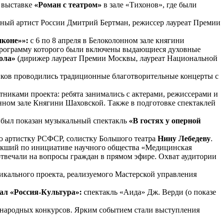
 выставке
«Роман с театром»
в зале «Тихонов», где были
ный артист России Дмитрий Бертман, режиссер лауреат Премии
иконе»»:
с 6 по 8 апреля в Белоколонном зале княгини
в программу которого были включены выдающиеся духовные
кола»
(дирижер лауреат Премии Москвы, лауреат Национальной
диков проводились традиционные благотворительные концерты с
тниками проекта: ребята занимались с актерами, режиссерами и
онном зале Княгини Шаховской. Также в подготовке спектаклей
 был показан музыкальный спектакль
«В гостях у оперной
ю артистку РСФСР, солистку Большого театра
Нину Лебедеву
.
икший по инициативе научного общества «Медицинская
отвечали на вопросы граждан в прямом эфире. Охват аудитории
никального проекта, реализуемого Мастерской управления
ал «Россия-Культура»:
спектакль
«Аида» Дж. Верди (о показе
дународных конкурсов. Ярким событием стали выступления