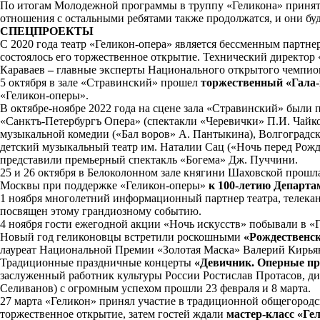
По итогам Молодежной программы в труппу «Геликона» приня
отношения с остальными ребятами также продолжатся, и они буд
СПЕЦПРОЕКТЫ
С 2020 года театр «Геликон-опера» является бессменным парт
состоялось его торжественное открытие. Технический директо
Караваев
–
главные
эксперты Национального открытого чемпио
5 октября в зале «Стравинский» прошел
торжественный «Гала-
«Геликон-оперы».
В октябре-ноябре 2022 года на сцене зала «Стравинский» были 
«Санктъ-Петербургъ Опера» (спектакли «Черевички» П.И. Чайко
музыкальной комедии («Бал воров» А. Пантыкина), Волгоградс
детский музыкальный театр им. Наталии Сац («Ночь перед Рожд
представили премьерный спектакль «Богема» Дж. Пуччини.
25 и 26 октября в Белоколонном зале княгини Шаховской прошл
Москвы при поддержке «Геликон-оперы»
к 100-летию Департа
1 ноября многолетний информационный партнер театра, телека
посвящен этому грандиозному событию.
4 ноября гости ежегодной акции «Ночь искусств» побывали в «
Новый год геликоновцы встретили роскошными
«Рождественс
лауреат Национальной Премии «Золотая Маска» Валерий Кирья
Традиционные праздничные концерты
«Девичник. Оперные п
заслуженный работник культуры России Ростислав Протасов, д
Селиванов) с огромным успехом прошли 23 февраля и 8 марта.
27 марта «Геликон» принял участие в традиционной общегород
торжественное открытие, затем гостей ждали
мастер-класс «Ге