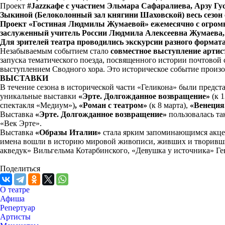
Проект
#Jazzкафе с участием Эльмара Сафаралиева, Арзу Г
Зыкиной (Белоколонный зал княгини Шаховской) весь сезон 
Проект «Гостиная Людмилы Жумаевой» ежемесячно с огромны
заслуженный учитель России Людмила Алексеевна Жумаева, п
Для зрителей театра проводились экскурсии разного формата,
Незабываемым событием стало
совместное выступление артис
запуска тематического поезда, посвященного истории почтовой
выступлением Сводного хора. Это историческое событие произош
ВЫСТАВКИ
В течение сезона в
исторической части «Геликона» были предс
уникальные выставки
«Эрте. Долгожданное возвращение
»
(к 
спектакля «Медиум»)
, «Роман с театром»
(к 8 марта),
«Венеция
Выставка
«Эрте. Долгожданное возвращение
»
пользовалась та
«Век Эрте».
Выставка
«Образы Италии»
стала ярким запоминающимся акцен
имена вошли в историю мировой живописи, живших и творивших
акведук» Вильгельма Котарбинского, «Девушка у источника» Г
Поделиться
О театре
Афиша
Репертуар
Артисты