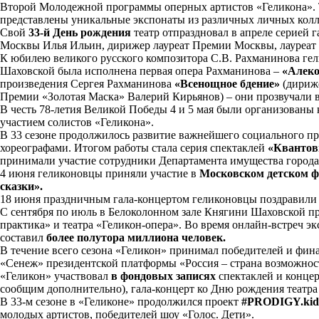
Второй Молодежной программы оперных артистов «Геликона». Т
представлены уникальные экспонаты из различных личных колл
Свой
33-й День рождения
театр отпраздновал в апреле серией 
Москвы Илья Ильин, дирижер лауреат Премии Москвы, лауреат
К юбилею великого русского композитора С.В. Рахманинова ге
Шаховской была исполнена первая опера Рахманинова –
«Алек
произведения Сергея Рахманинова
«Всенощное бдение»
(дириж
Премии «Золотая Маска» Валерий Кирьянов) – они прозвучали в
В честь 78-летия Великой Победы 4 и 5 мая были организованы
участием солистов «Геликона».
В 33 сезоне продолжилось развитие важнейшего социального п
хореографами. Итогом работы стала серия спектаклей
«Квантов
принимали участие сотрудники Департамента имущества город
4 июня геликоновцы приняли участие в
Московском детском ф
сказки».
18 июня праздничным гала-концертом геликоновцы поздравили 
С сентября по июль в Белоколонном зале Княгини Шаховской 
практика» и театра «Геликон-опера». Во время онлайн-встреч 
составил
более полутора миллиона человек.
В течение всего сезона «Геликон» принимал победителей и фин
«Сенеж» президентской платформы «Россия – страна возможнос
«Геликон» участвовал
в фондовых записях
спектаклей и конце
сообщим дополнительно), гала-концерт ко Дню рождения театра 
В 33-м сезоне в «Геликоне» продолжился проект
#PRODIGY.kid
молодых артистов, победителей шоу «Голос. Дети».