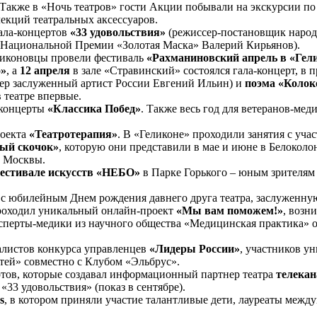
акже в «Ночь театров» гости Акции побывали на экскурсии по
екций театральных аксессуаров.
гала-концертов
«33 удовольствия»
(режиссер-постановщик народ
 Национальной Премии «Золотая Маска» Валерий Кирьянов).
ликоновцы провели фестиваль
«Рахманиновский апрель в «Гел
о»
, а
12 апреля
в зале «Стравинский» состоялся гала-концерт, 
ер заслуженный артист России Евгений Ильин)
и
поэма «Коло
 театре впервые.
 концерты
«Классика Побед»
. Также весь год для ветеранов-ме
роекта
«Театротерапия»
.
В «Геликоне» проходили занятия с учас
ый скочок»
, которую они представили в мае и июне в Белокол
а Москвы.
естивале искусств «НЕБО»
в Парке Горького – юным зрителям
с юбилейным Днем рождения давнего друга театра, заслуженну
проходил уникальный онлайн-проект
«Мы вам поможем!»
, возн
эксперты-медики из научного общества «Медицинская практика» 
алистов конкурса управленцев
«Лидеры России»
, участников у
тей» совместно с Клубом «Эльбрус».
ртов, которые создавал информационный партнер театра
телекан
«33 удовольствия» (показ в сентябре).
s
, в котором приняли участие талантливые дети, лауреаты меж