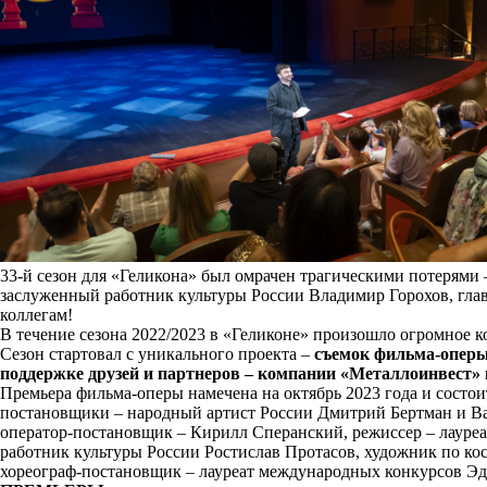
33-й сезон для «Геликона» был омрачен трагическими потерями 
заслуженный работник культуры России Владимир Горохов, гл
коллегам!
В течение сезона 2022/2023 в «Геликоне» произошло огромное 
Сезон стартовал с уникального проекта –
съемок фильма-оперы
поддержке друзей и партнеров – компании «Металлоинвест» 
Премьера фильма-оперы намечена на октябрь 2023 года и состои
постановщики – народный артист России Дмитрий Бертман и В
оператор-постановщик – Кирилл Сперанский, режиссер – лаур
работник культуры России Ростислав Протасов, художник по ко
хореограф-постановщик – лауреат международных конкурсов Э