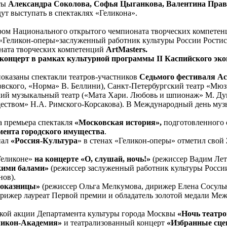
ты
Александра Соколова, Софья Цыганкова, Валентина Прав
ут выступать в спектаклях «Геликона».
нером Национального открытого чемпионата творческих компете
р «Геликон-оперы»заслуженный работник культуры России
Ростис
ната творческих компетенций
ArtMasters.
концерт в рамках культурной программы II Каспийского эк
показаны спектакли театров-участников
Седьмого фестиваля Ас
вского, «Норма» В. Беллини), Санкт-Петербургский театр «Мюзи
кий музыкальный театр («Мата Хари. Любовь и шпионаж» М. Ду
еством» Н.А. Римского-Корсакова). В Международный день музы
а премьера спектакля
«Московская история»,
подготовленного 
мента городского имущества
.
нал
«Россия-Культура
» в стенах «Геликон-оперы» отметил свой
Геликоне»
на концерте «О, слушай, ночь!»
(режиссер Вадим Лет
кими балами»
(режиссер заслуженный работник культуры Росси
нов).
роказницы»
(режиссер Ольга Мелкумова, дирижер Елена Сосуль
ирижер лауреат Первой премии и обладатель золотой медали М
ской акции Департамента культуры города Москвы
«Ночь театро
ликон-Академия»
и театрализованный концерт
«Избранные сце