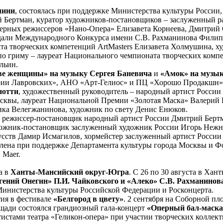
чини
, состоялась при поддержке Министерства культуры Росси
й Бертман, куратор художников-постановщиков – заслуженный р
ерных режиссеров «Нано-Опера» Елизавета Корнеева, Дмитрий 
медали Международного Конкурса имени С.В. Рахманинова Фили
а творческих компетенций ArtMasters Елизавета Холмушина, ху
по гриму – лауреат Национального чемпионата творческих компе
льин.
Две женщины»
на музыку Сергея Баневича
и
«Амок» на музы
ории Лавровских», АНО «Арт-Гелиос» и ПЦ «Хорошо Продакшн»
нотти
, художественный руководитель – народный артист Росси
квы, лауреат Национальной Премии «Золотая Маска» Валерий 
ика Велегжанинова, художник по свету Денис Енюков.
режиссер-постановщик народный артист России Дмитрий Бертм
дожник-постановщик заслуженный художник России Игорь Нежн
кусств Дамир Исмагилов, хормейстер заслуженный артист Росси
влена при поддержке Департамента культуры города Москвы и 
 Maer.
а в
Ханты-Мансийский округ-Югра
. С 26 по 30 августа в Ха
ений Онегин» П.И. Чайковского и «Алеко» С.В. Рахманинова
стерства культуры Российской Федерации и Росконцерта.
тия в фестивале
«Белгород в цвету»
. 2 сентября на Соборной пл
щади состоялся грандиозный гала-концерт
«Оперный бал-маска
стами театра «Геликон-опера» при участии творческих коллекти