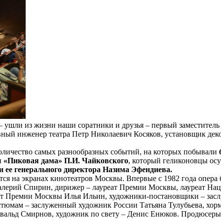
– ушли из жизни наши соратники и друзья – первый заместитель
авный инженер театра Петр Николаевич Косяков, установщик д
количество самых разнообразных событий, на которых побывали
 «Пиковая дама» П.И. Чайковского
, который геликоновцы ос
и ее генерального директора Назима Эфендиева.
тся на экранах кинотеатров Москвы. Впервые с 1982 года опера
алерий Спирин, дирижер – лауреат Премии Москвы, лауреат На
еат Премии Москвы Илья Ильин, художники-постановщики – за
стюмам – заслуженный художник России Татьяна Тулубьева, хор
двальд Смирнов, художник по свету – Денис Енюков. Продюсер