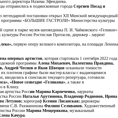
льного директора Назима Эфендиева.
овцы отправились в подмосковные города
Сергиев Посад и
аз легендарной постановки открыл XII Минский международный
ьной программы «БОЛЬШИЕ ГАСТРОЛИ» Министерства культуры
 сцене в парке музея-заповедника П. И. Чайковского «Геликон»
к культуры России Ростислав Протасов, дирижер - лауреат
леко»,
первую оперу великого композитора, на площади Ленина
ма оперных артистов
, которая стартовала 1 сентября 2022 года
олодежной программы
Алена Михаевич, Валентина Правдина,
в, Андрей Чеснов и Яков Швецов
осваивали тонкости
В их плотном графике были мастер-классы с выдающимися
х, вводились в спектакли текущего репертуара, готовили
нса», «Новое созвездие «Геликона»
, а также в
го в Клину.
ая артистка Росс
ии Марина Карпеченко,
лауреаты
стка России
Наталья Арутюнова, Владимир Родионов, Ирина
им Летунов;
хореограф
Ксения Лисанская;
дирижеры
имени С.В. Рахманинова
Филипп Селиванов.
Художественный
тистка России
Марина Мещерякова
, музыкальный
Елена Качура
.