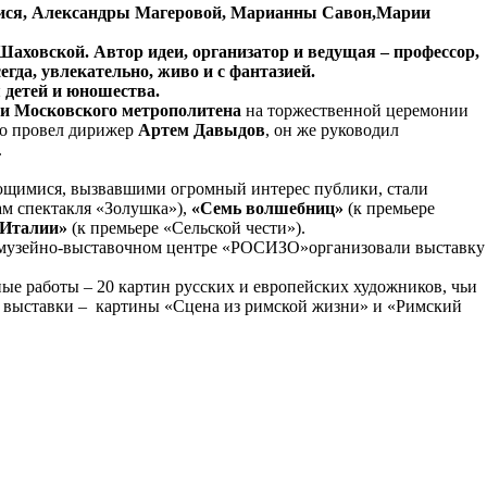
 Кися, Александры Магеровой, Марианны Савон,Марии
аховской. Автор идеи, организатор и ведущая – профессор,
да, увлекательно, живо и с фантазией.
я детей и юношества.
и Московского метрополитена
на торжественной церемонии
но провел дирижер
Артем Давыдов
, он же руководил
.
ающимися, вызвавшими огромный интерес публики, стали
ам спектакля «Золушка»),
«Семь волшебниц»
(к премьере
 Италии»
(к премьере «Сельской чести»).
ый музейно-выставочном центре «РОСИЗО»организовали выставку
ые работы – 20 картин русских и европейских художников, чьи
в выставки – картины «Сцена из римской жизни» и «Римский