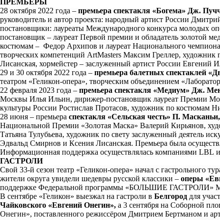
ПРЕМЬЕРЫ
28 октября 2022 года –
премьера спектакля «Богема» Дж. Пуч
руководитель и автор проекта: народный артист России Дмитри
постановщики: лауреаты Международного конкурса молодых оп
постановщик – лауреат Первой премии и обладатель золотой 
костюмам – Федор Архипов и лауреат Национального чемпионат
творческих компетенций ArtMasters Максим Греллер, художник 
Лисанская, хормейстер – заслуженный артист России Евгений И
29 и 30 октября 2022 года –
премьера балетных спектаклей «
театром «Геликон-опера», творческим объединением «Лаборат
22 февраля 2023 года –
премьера спектакля «Медиум» Дж. Ме
Москвы Илья Ильин, дирижер-постановщик лауреат Премии Мос
культуры России Ростислав Протасов, художник по костюмам Н
28 июня – премьера
спектакля
«Сельская честь» П. Масканьи,
Национальной Премии «Золотая Маска» Валерий Кирьянов, ху
Татьяна Тулубьева, художник по свету заслуженный деятель ис
Эдвальд Смирнов и Ксения Лисанская. Премьера была осущест
Информационная поддержка осуществлялась компаниями LBL и
ГАСТРОЛИ
Свой 33-й сезон театр «Геликон-опера» начал с гастрольного тур
жители округа увидели шедевры русской классики –
оперы «Евг
поддержке Федеральной программы «БОЛЬШИЕ ГАСТРОЛИ» Мини
В сентябре «Геликон» выезжал на гастроли в
Белгород
для учас
Чайковского «Евгений Онегин»,
а 3 сентября на Соборной пло
Онегин», поставленного режиссёром Дмитрием Бертманом и арти