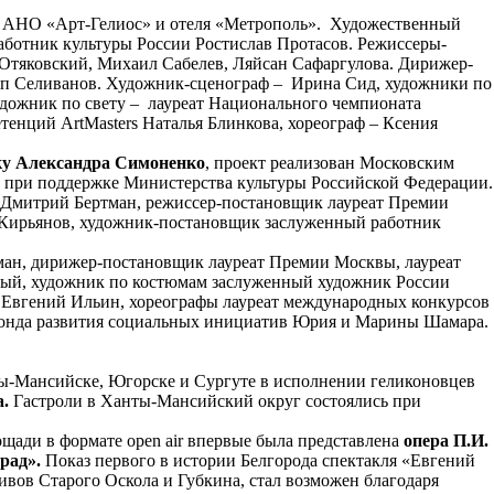
и, АНО «Арт-Гелиос» и отеля «Метрополь». Художественный
аботник культуры России Ростислав Протасов. Режиссеры-
Отяковский, Михаил Сабелев, Ляйсан Сафаргулова. Дирижер-
пп Селиванов. Художник-сценограф – Ирина Сид, художники по
дожник по свету – лауреат Национального чемпионата
тенций ArtMasters Наталья Блинкова, хореограф – Ксения
ку Александра Симоненко
, проект реализован Московским
 при поддержке Министерства культуры Российской Федерации.
и Дмитрий Бертман, режиссер-постановщик лауреат Премии
Кирьянов, художник-постановщик заслуженный работник
ан, дирижер-постановщик лауреат Премии Москвы, лауреат
ый, художник по костюмам заслуженный художник России
и Евгений Ильин, хореографы лауреат международных конкурсов
Фонда развития социальных инициатив Юрия и Марины Шамара.
нты-Мансийске, Югорске и Сургуте в исполнении геликоновцев
.
Гастроли в Ханты-Мансийский округ состоялись при
ощади в формате open air впервые была представлена
опера П.И.
рад».
Показ первого в истории Белгорода спектакля «Евгений
вов Старого Оскола и Губкина, стал возможен благодаря