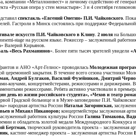
ва, компании «Металлоинвест» и личному содействию её генера
кта «Русская опера у стен монастыря»: 3 и 4 сентября геликон
едставил
спектакль «Евгений Онегин» П.И. Чайковского
. Пок
ителей. Гастроли в Минск состоялись при поддержке Федерал
ивале искусств П.И. Чайковского в Клину
.
2 июля
на Большой
ииsemi-stage на русском языке. Режиссер – заслуженный работни
а» Валерий Кирьянов.
валь «Весь Рахманинов
». Более пяти тысяч зрителей увидели
«А
 Грантов и АНО «Арт-Гелиос» проводилась
Молодежная програм
ной церемонией закрытия. В течение всего сезона участники М
ан, Андрей Булгаков, Василий Фузейников, Дмитрий Черно
гами-коучами, концертмейстерами, режиссерами и дирижерами. 
аменитыми режиссерами. Ребята активно участвовали в премьера
ин день из жизни российского студента», «Чехов и театр рома
рвой Градской больнице и в Музее-заповеднике П.И. Чайковско
ры» народная артистка России
Наталья Загоринская,
заслуженн
вьев и Михаил Никаноров;
концертмейстеры заслуженная арти
заслуженный работник культуры России
Галина Тимакова, Вад
премии и обладатель золотой медали Международного Конкурса 
й Бертман,
творческий руководитель проекта – заслуженная ар
ник
, кастинг-менеджер проекта – заслуженная артистка России