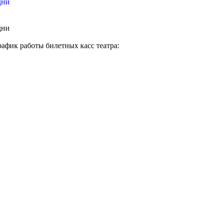
дни
дни
афик работы билетных касс театра: