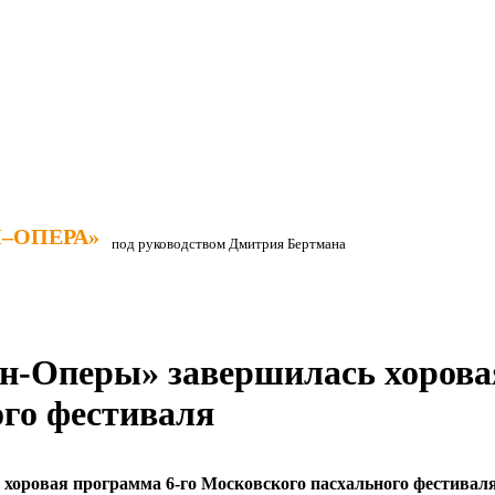
–ОПЕРА»
–ОПЕРА»
под руководством Дмитрия Бертмана
н-Оперы» завершилась хорова
го фестиваля
хоровая программа 6-го Московского пасхального фестивал