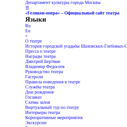
Департамент культуры города Москвы
☰
«Геликон-опера» – Официальный сайт театра
Языки
Ru
En
×
О театре
История городской усадьбы Шаховских-Глебовых-
Пресса о театре
Награды театра
Дмитрий Бертман
Владимир Федосеев
Руководство театра
Гастроли
Правила поведения в театре
Службы театра
Дни рождения
Госзаказ
Схемы залов
Виртуальный тур по театру
Интерьеры театра
Корпоративные мероприятия
Экскурсии