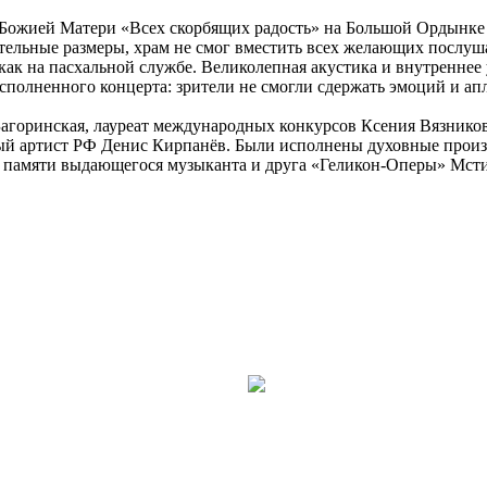
ожией Матери «Всех скорбящих радость» на Большой Ордынке з
тельные размеры, храм не смог вместить всех желающих послуш
как на пасхальной службе. Великолепная акустика и внутреннее
сполненного концерта: зрители не смогли сдержать эмоций и ап
агоринская, лауреат международных конкурсов Ксения Вязников
ый артист РФ Денис Кирпанёв. Были исполнены духовные произв
 памяти выдающегося музыканта и друга «Геликон-Оперы» Мсти