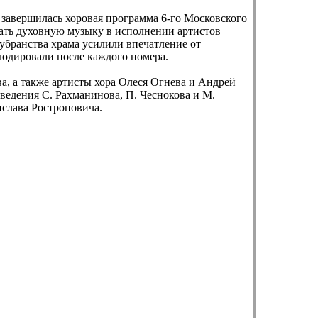
авершилась хоровая программа 6-го Московского
ать духовную музыку в исполнении артистов
 убранства храма усилили впечатление от
лодировали после каждого номера.
а, а также артисты хора Олеся Огнева и Андрей
едения С. Рахманинова, П. Чеснокова и М.
слава Ростроповича.