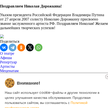
Поздравляем Николая Дорожкина!
Указом президента Российской Федерации Владимира Путина
от 27 апреля 2007 солисту Николаю Дорожкину присвоено
звание заслуженного артиста РФ. Поздравляем Николая! Желаем
дальнейших творческих успехов!
Поделиться
О театре
Афиша
Репертуар
Артисты
Меценатам
Контакты
Касса театра
8 495 250-22-22
Внимание!
Форма поиска
Поиск
Наш сайт использует cookie-файлы и другие технологии в
целях улучшения качества обслуживания. Продолжая
пользоваться сайтом, вы соглашаетесь с
Политикой
© 2025 Музыкальный театр Геликон-опера.
конфиденциальности