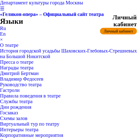
Департамент культуры города Москвы
☰
«Геликон-опера» – Официальный сайт театра
Личный
Языки
кабинет
Ru
Личный кабинет
En
×
О театре
История городской усадьбы Шаховских-Глебовых-Стрешневых
на Большой Никитской
Пресса о театре
Награды театра
Дмитрий Бертман
Владимир Федосеев
Руководство театра
Гастроли
Правила поведения в театре
Службы театра
Дни рождения
Госзаказ
Схемы залов
Виртуальный тур по театру
Интерьеры театра
Корпоративные мероприятия