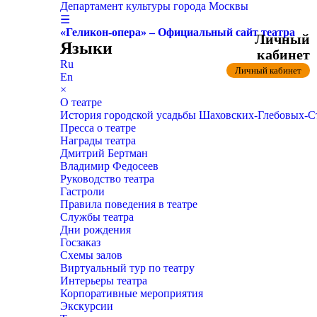
Департамент культуры города Москвы
☰
«Геликон-опера» – Официальный сайт театра
Личный
Языки
кабинет
Ru
Личный кабинет
En
×
О театре
История городской усадьбы Шаховских-Глебовых-
Пресса о театре
Награды театра
Дмитрий Бертман
Владимир Федосеев
Руководство театра
Гастроли
Правила поведения в театре
Службы театра
Дни рождения
Госзаказ
Схемы залов
Виртуальный тур по театру
Интерьеры театра
Корпоративные мероприятия
Экскурсии