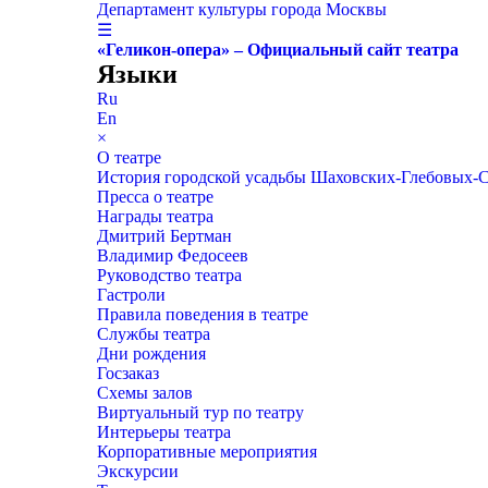
Департамент культуры города Москвы
☰
«Геликон-опера» – Официальный сайт театра
Языки
Ru
En
×
О театре
История городской усадьбы Шаховских-Глебовых-
Пресса о театре
Награды театра
Дмитрий Бертман
Владимир Федосеев
Руководство театра
Гастроли
Правила поведения в театре
Службы театра
Дни рождения
Госзаказ
Схемы залов
Виртуальный тур по театру
Интерьеры театра
Корпоративные мероприятия
Экскурсии