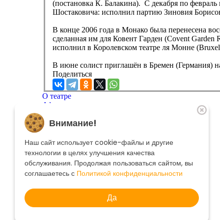
(постановка К. Балакина). С декабря по феврал
Шостаковича: исполнил партию Зиновия Борисо
В конце 2006 года в Монако была перенесена во
сделанная им для Ковент Гарден (Covent Garden 
исполнил в Королевском театре ля Монне (Bruxelle
В июне солист приглашён в Бремен (Германия) н
Поделиться
О театре
Афиша
Репертуар
Внимание!
Артисты
Меценатам
Контакты
Наш сайт использует cookie-файлы и другие
Касса театра
8 495 250-22-22
технологии в целях улучшения качества
Форма поиска
обслуживания. Продолжая пользоваться сайтом, вы
Поиск
соглашаетесь с
Политикой конфиденциальности
Да
© 2025 Музыкальный театр Геликон-опера.
Политика конфиденциальности