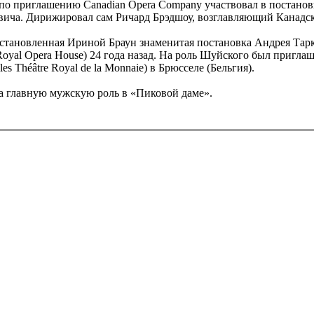
ь по приглашению Canadian Opera Company участвовал в постано
вича. Дирижировал сам Ричард Брэдшоу, возглавляющий Канад
сстановленная Ириной Браун знаменитая постановка Андрея Тар
Royal Opera House) 24 года назад. На роль Шуйского был пригл
s Théâtre Royal de la Monnaie) в Брюсселе (Бельгия).
а главную мужскую роль в «Пиковой даме».