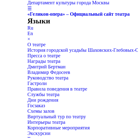
Департамент культуры города Москвы
☰
«Геликон-опера» – Официальный сайт театра
Языки
Ru
En
×
О театре
История городской усадьбы Шаховских-Глебовых-
Пресса о театре
Награды театра
Дмитрий Бертман
Владимир Федосеев
Руководство театра
Гастроли
Правила поведения в театре
Службы театра
Дни рождения
Госзаказ
Схемы залов
Виртуальный тур по театру
Интерьеры театра
Корпоративные мероприятия
Экскурсии