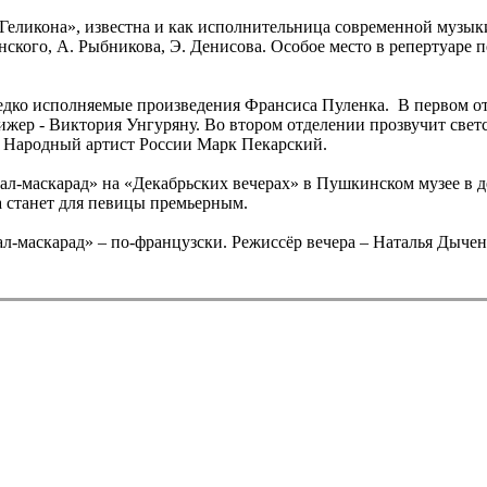
«Геликона», известна и как исполнительница современной музык
ского, А. Рыбникова, Э. Денисова. Особое место в репертуаре
едко исполняемые произведения Франсиса Пуленка. В первом от
жер - Виктория Унгуряну. Во втором отделении прозвучит светс
 Народный артист России Марк Пекарский.
Бал-маскарад» на «Декабрьских вечерах» в Пушкинском музее в д
 станет для певицы премьерным.
ал-маскарад» – по-французски. Режиссёр вечера – Наталья Дычен