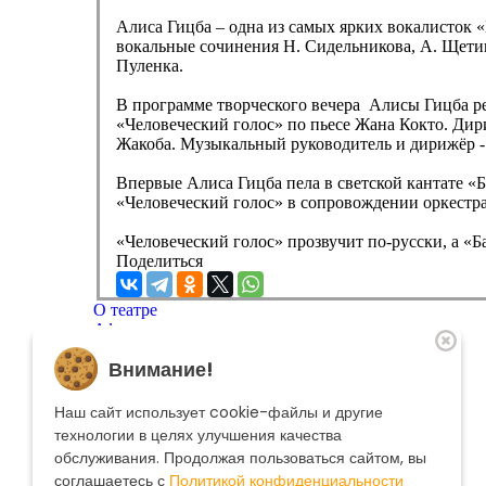
Алиса Гицба – одна из самых ярких вокалисток 
вокальные сочинения Н. Сидельникова, А. Щетин
Пуленка.
В программе творческого вечера Алисы Гицба р
«Человеческий голос» по пьесе Жана Кокто. Дири
Жакоба. Музыкальный руководитель и дирижёр -
Впервые Алиса Гицба пела в светской кантате «
«Человеческий голос» в сопровождении оркестра
«Человеческий голос» прозвучит по-русски, а «Б
Поделиться
О театре
Афиша
Репертуар
Внимание!
Артисты
Меценатам
Контакты
Наш сайт использует cookie-файлы и другие
Касса театра
8 495 250-22-22
технологии в целях улучшения качества
Форма поиска
обслуживания. Продолжая пользоваться сайтом, вы
Поиск
соглашаетесь с
Политикой конфиденциальности