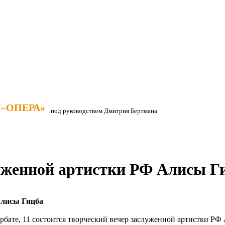
–ОПЕРА»
–ОПЕРА»
под руководством Дмитрия Бертмана
луженной артистки РФ Алисы Г
Алисы Гицба
рбате, 11 состоится творческий вечер заслуженной артистки РФ