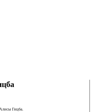
ицба
 Алисы Гицба.