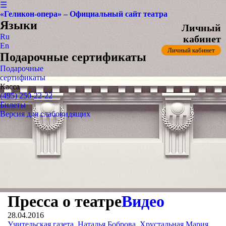
☰
«Геликон-опера» – Официальный сайт театра
Языки
Личный
Ru
кабинет
En
Личный кабинет
Подарочные сертификаты
Подарочные
сертификаты
Касса
(495) 250-22-22
Билеты
Версия для слабовидящих
Пресса о театре
Видео
28.04.2016
Учительская газета. Наталья Боброва. Хрустальная Мария