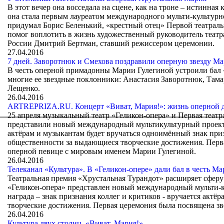
В этот вечер она восседала на сцене, как на троне – истинна
она стала первым лауреатом международного мульти-культурно
придумал Борис Беленький, «крестный отец» Первой театрал
помог воплотить в жизнь художественный руководитель театр
России Дмитрий Бертман, ставший режиссером церемонии.
27.04.2016
7 дней. Заворотнюк и Смехова поздравили оперную звезду М
В честь оперной примадонны Марии Гулегиной устроили бал «
многие ее звездные поклонники: Анастасия Заворотнюк, Тама
Лещенко.
26.04.2016
ARTREPRIZA.RU. Концерт «Виват, Мария!»: жизнь оперной д
25 апреля музыкальный театр «Геликон-опера» и Первая теат
представили новый международный мультикультурный проект «
актёрам и музыкантам будет вручаться одноимённый знак приз
общественности за выдающиеся творческие достижения. Перв
оперной певице с мировым именем Марии Гулегиной.
26.04.2016
Телеканал «Культура». В «Геликон-опере» дали бал в честь М
Театральная премия «Хрустальная Турандот» расширяет сферу
«Геликон-опера» представлен новый международный мульти-ку
награда – знак признания коллег и критиков - вручается актё
творческие достижения. Первая церемония была посвящена зв
26.04.2016
Культура двух столиц. «Виват, Мария!»