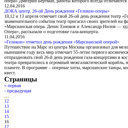
опера» Дмитрий Бертман, работы которого всегда отличаютс
12.04.2016
ДОКА центр. 26-ой День рождения «Геликон-оперы»
10,12 и 13 апреля отмечает свой 26-ой день рождения театр «Г
знаменательного события театр пригасил своих зрителей на ф
«Марсианская опера. Денис Енюков и Александр Нилов — худ
Опера», рассказали о подготовке гала-концерта.
11.04.2016
«Геликон» отметил день рождения «Марсианской оперой»
Путешествие на Марс из центра Москвы организовал для мело
нынешнем году весь мир отмечает 55-летие первого космичес
отпраздновать свой 26-й день рождения гала-концертами в кос
театра превратились в огромный межгалактический корабль, н
планете. В программе – оперные хиты, марсианские танцы, к
квест.
Страницы
« первая
‹ предыдущая
…
12
13
14
15
16
17