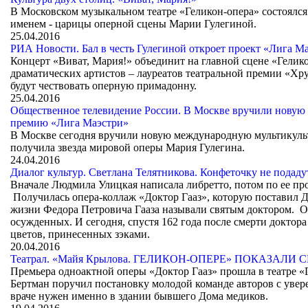
В Московском музыкальном театре «Геликон-опера» состоялся
именем - царицы оперной сцены Марии Гулегиной.
25.04.2016
РИА Новости. Бал в честь Гулегиной откроет проект «Лига Mae
Концерт «Виват, Мария!» объединит на главной сцене «Гелико
драматических артистов – лауреатов театральной премии «Хру
будут чествовать оперную примадонну.
25.04.2016
Общественное телевидение России. В Москве вручили нову
премию «Лига Маэстри»
В Москве сегодня вручили новую международную мультикуль
получила звезда мировой оперы Мария Гулегина.
24.04.2016
Диалог культур. Светлана Телятникова. Конфеточку не подаду
Вначале Людмила Улицкая написала либретто, потом по ее пр
Получилась опера-коллаж «Доктор Гааз», которую поставил 
жизни Федора Петровича Гааза называли святым доктором. Он
осужденных. И сегодня, спустя 162 года после смерти доктора
цветов, принесенных зэками.
20.04.2016
Театрал. «Майя Крылова. ГЕЛИКОН-ОПЕРЕ» ПОКАЗАЛИ
Премьера одноактной оперы «Доктор Гааз» прошла в театре «
Бертман поручил постановку молодой команде авторов с увер
враче нужен именно в здании бывшего Дома медиков.