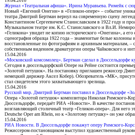
19.04.2016
Журнал «Театральная афиша». Ирина Муравьева. Римейк с с
Новый «Евгений Онегин» в «Геликон-­опере» – событие уникал
театра Дмитрий Бертман вернул на современную сцену леген
Константином Сергеевичем Станиславским в 1922 году и прож
Музыкальном театре им. К.С. Станиславского и Вл.И. Немиро
«Геликона» увидит не копию исторического «Онегина», а ег
сценография образца 1922 года – знаменитые белые колонны 
восстановленные по фотографиям и архивным материалам, – с
собственным видением драматургии оперы Чайковского и инт
15.04.2016
«Московский комсомолец». Бертман сделал в Дюссельдорфе ку
Сегодня в дюссельдорфской Опере на Рейне состоится премье
«Золотой петушок». На постановку приглашен режиссер Дмит
немецкий дирижер Аксел Кобер). Обозреватель «МК», присут
стал свидетелем этого захватывающего зрелища.
15.04.2016
Русский мир. Дмитрий Бертман поставил в Дюссельдорфе «Зо
Опера «Золотой петушок» композитора Николая Римского-Корс
Дюссельдорфе, передаёт РИА «Новости». В качестве постано
возглавляющий столичный театр «Геликон-опера». Для него э
Deutsche Oper am Rhein, но к «Золотому петушку» он уже обра
15.04.2016
РИА Новости. В Дюссельдорфе покажут оперу Римского-Корс
Режиссером-постановщиком выступил художественный руковод