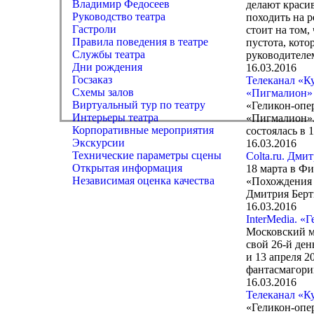
Владимир Федосеев
делают красив
Руководство театра
походить на р
Гастроли
стоит на том,
Правила поведения в театре
пустота, кот
Службы театра
руководителе
Дни рождения
16.03.2016
Госзаказ
Телеканал «К
Схемы залов
«Пигмалион»
Виртуальный тур по театру
«Геликон-опер
Интерьеры театра
«Пигмалион».
Корпоративные мероприятия
состоялась в 1
Экскурсии
16.03.2016
Технические параметры сцены
Colta.ru. Дм
Открытая информация
18 марта в Ф
Независимая оценка качества
«Похождения 
Дмитрия Берт
16.03.2016
InterMedia. «
Московский м
свой 26-й ден
и 13 апреля 2
фантасмагори
16.03.2016
Телеканал «К
«Геликон-опе