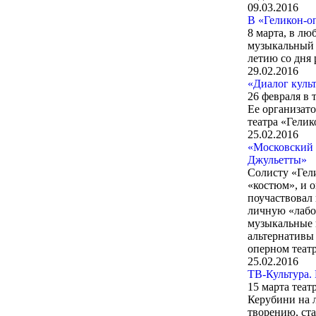
09.03.2016
В «Геликон-о
8 марта, в л
музыкальный 
летию со дня
29.02.2016
«Диалог куль
26 февраля в 
Ее организат
театра «Гелик
25.02.2016
«Московский 
Джульетты»
Солисту «Гел
«костюм», и 
поучаствовал 
личную «лабо
музыкальные 
альтернативы
оперном театр
25.02.2016
ТВ-Культура.
15 марта теа
Керубини на 
творению, ста