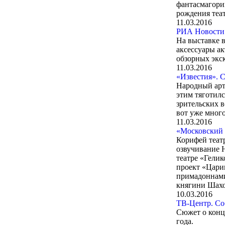
фантасмагорию
рождения теат
11.03.2016
РИА Новости.
На выставке 
аксессуары а
обзорных экс
11.03.2016
«Известия». 
Народный арт
этим тяготилс
зрительских в
вот уже много
11.03.2016
«Московский 
Корифей театр
озвучивание 
театре «Гелик
проект «Цари
примадоннами
княгини Шахо
10.03.2016
ТВ-Центр. Со
Сюжет о конц
года.