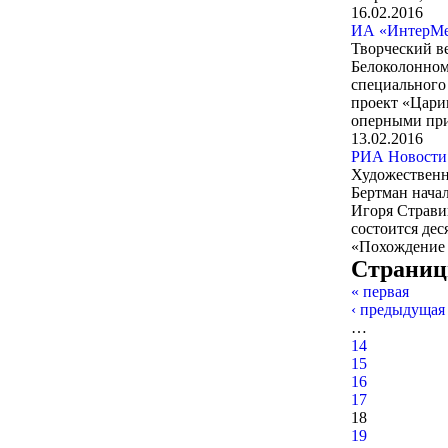
16.02.2016
ИА «ИнтерМед
Творческий в
Белоколонном 
специального 
проект «Цариц
оперными при
13.02.2016
РИА Новости.
Художественн
Бертман нача
Игоря Стравин
состоится дес
«Похождение 
Страни
« первая
‹ предыдущая
…
14
15
16
17
18
19