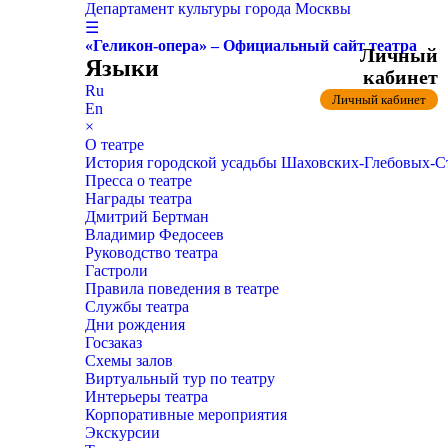
Департамент культуры города Москвы
☰
«Геликон-опера» – Официальный сайт театра
Личный
Языки
кабинет
Ru
Личный кабинет
En
×
О театре
История городской усадьбы Шаховских-Глебовых-
Пресса о театре
Награды театра
Дмитрий Бертман
Владимир Федосеев
Руководство театра
Гастроли
Правила поведения в театре
Службы театра
Дни рождения
Госзаказ
Схемы залов
Виртуальный тур по театру
Интерьеры театра
Корпоративные мероприятия
Экскурсии