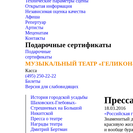
Технические параметры сцены
Открытая информация
Независимая оценка качества
Афиша
Репертуар
Артисты
Меценатам
Контакты
Подарочные сертификаты
Подарочные
сертификаты
МУЗЫКАЛЬНЫЙ ТЕАТР «ГЕЛИКОН
МУЗЫКАЛЬНЫЙ ТЕАТР «ГЕЛИКОН
Касса
(495) 250-22-22
Билеты
Версия для слабовидящих
История городской усадьбы
Пресса
Шаховских-Глебовых-
Стрешневых на Большой
18.03.2016
Никитской
«Российская 
Пресса о театре
Знаменитый ди
Награды театра
красивую жиз
Дмитрий Бертман
и вообще бурж