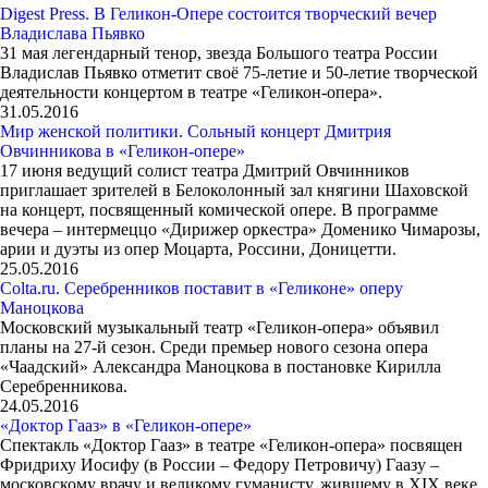
Digest Press. В Геликон-Опере состоится творческий вечер
Владислава Пьявко
31 мая легендарный тенор, звезда Большого театра России
Владислав Пьявко отметит своё 75-летие и 50-летие творческой
деятельности концертом в театре «Геликон-опера».
31.05.2016
Мир женской политики. Сольный концерт Дмитрия
Овчинникова в «Геликон-опере»
17 июня ведущий солист театра Дмитрий Овчинников
приглашает зрителей в Белоколонный зал княгини Шаховской
на концерт, посвященный комической опере. В программе
вечера – интермеццо «Дирижер оркестра» Доменико Чимарозы,
арии и дуэты из опер Моцарта, Россини, Доницетти.
25.05.2016
Colta.ru. Серебренников поставит в «Геликоне» оперу
Маноцкова
Московский музыкальный театр «Геликон-опера» объявил
планы на 27-й сезон. Среди премьер нового сезона опера
«Чаадский» Александра Маноцкова в постановке Кирилла
Серебренникова.
24.05.2016
«Доктор Гааз» в «Геликон-опере»
Спектакль «Доктор Гааз» в театре «Геликон-­опера» посвящен
Фридриху­ Иосифу (в России – Федору Петровичу) Гаазу –
московскому врачу и великому гуманисту, жившему в XIX веке.