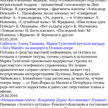
Москвы и военных медиков, театр «Геликон-опера» подготовил
музыкальный подарок – праздничный гала-концерт ко Дню
Победы. В программе вечера – фрагменты кантаты «Александр
Невский» С. Прокофьева, песни военных лет «Священная
война» А. Александрова, «Эх, дороги…» и «Смуглянка» А.
Новикова, «Случайный вальс» М. Фрадкина, «Нам нужна одна
Победа!» Б. Окуджавы, «Вот солдаты идут» К. Молчанова,
«Темная ночь» Н. Богословского, «Последний бой» М.
Ножкина, «Журавли» Я. Френкеля и другие.
03.05.2016
Gallerix.ru. Елена Танакова. Марии Гулегиной вручили награду
«Лига Maestri» на концерте в Геликон-опере
Публика и средства массовой информации, не скупясь на
похвалы и громкие титулы, готовы слушать в исполнении
Марии Гулегиной произвольно выдернутые строчки из
пресловутого телефонного справочника. Но лучшее
драматическое сопрано своего поколения ласкает слух
безупречными интерпретациями Пуччини, Верди, Беллини,
Чайковского. Ближайшие годы расписаны до минуты, лучшие
театры мира — от Нью-Йорка до Милана и Петербурга готовы
ради неё внести коррективы в давно уже свёрстанные планы и
афиши.
28.04.2016
«Независимая газета». Владимир Дудин. Кто виноват? Пушкин!
Премьера «Золотого петушка» Римского-Корсакова в постановке