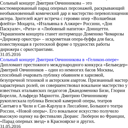
Сольный концерт Дмитрия Овчинникова – это
костюмированный парад оперных персонажей, раскрывающий
необыкновенный комический дар и мастерство перевоплощения
актера. Зрителей ждет встреча с героями опер «Волшебная
флейта» Моцарта, «Итальянка в Алжире» Россини, «Дон
Паскуале», «Рита» и «Любовный напиток» Доницетти.
Украшением концерта станет интермеццо Доменико Чимарозы
«Дирижер оркестра» – искрометная опера-буффа для баса,
повествующая в гротескной форме о трудностях работы
дирижера с оркестрантами.
31.05.2016
Сольный концерт Дмитрия Овчинникова в «Геликон-опере»
Дипломант престижного международного конкурса «Бельведер»
Дмитрий Овчинников – один из немногих басов Москвы,
способный очаровать публику обаянием и харизмой,
безупречной техникой и актерским азартом. Признанный мастер
характерных ролей, он совершенствовал вокальное мастерство у
известных итальянских педагогов Джандоменико Бизи, Глории
Борелли, Альфредо Мариотти. Дмитрию Овчинникову
рукоплескала публика Венской камерной оперы, театров
Сантьяго в Чили и Сан-Карлуш в Лиссабоне, Большого театра
России, «Новой оперы». Его вокальное искусство получило
высокую оценку на фестивалях Дюранс Люберон во Франции,
«Парад оперных звезд» в Красноярске и других.
31.05.2016