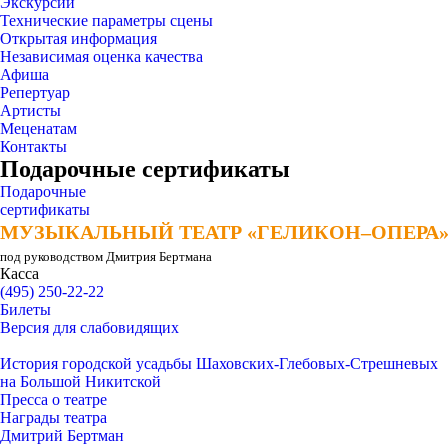
Экскурсии
Технические параметры сцены
Открытая информация
Независимая оценка качества
Афиша
Репертуар
Артисты
Меценатам
Контакты
Подарочные сертификаты
Подарочные
сертификаты
МУЗЫКАЛЬНЫЙ ТЕАТР «ГЕЛИКОН–ОПЕРА
МУЗЫКАЛЬНЫЙ ТЕАТР «ГЕЛИКОН–ОПЕРА
под руководством Дмитрия Бертмана
Касса
(495) 250-22-22
Билеты
Версия для слабовидящих
История городской усадьбы Шаховских-Глебовых-Стрешневых
на Большой Никитской
Пресса о театре
Награды театра
Дмитрий Бертман