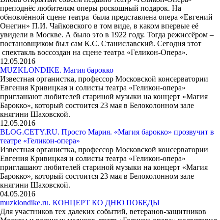
преподнёс любителям оперы роскошный подарок. На
обновлённой сцене театра была представлена опера «Евгений
Онегин» П.И. Чайковского в том виде, в каком впервые её
увидели в Москве. А было это в 1922 году. Тогда режиссёром –
постановщиком был сам К.С. Станиславский. Сегодня этот
спектакль воссоздан на сцене театра «Геликон-Опера».
12.05.2016
MUZKLONDIKE. Магия барокко
Известная органистка, профессор Московской консерватории
Евгения Кривицкая и солисты театра «Геликон-опера»
приглашают любителей стариной музыки на концерт «Магия
Барокко», который состоится 23 мая в Белоколонном зале
княгини Шаховской.
12.05.2016
BLOG.CETY.RU. Просто Мария. «Магия барокко» прозвучит в
театре «Геликон-опера»
Известная органистка, профессор Московской консерватории
Евгения Кривицкая и солисты театра «Геликон-опера»
приглашают любителей стариной музыки на концерт «Магия
Барокко», который состоится 23 мая в Белоколонном зале
княгини Шаховской.
04.05.2016
muzklondike.ru. КОНЦЕРТ КО ДНЮ ПОБЕДЫ
Для участников тех далеких событий, ветеранов-защитников