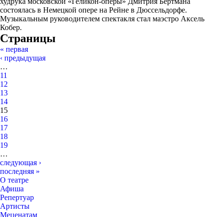
худрука московской «Геликон-оперы» Дмитрия Бертмана
состоялась в Немецкой опере на Рейне в Дюссельдорфе.
Музыкальным руководителем спектакля стал маэстро Аксель
Кобер.
Страницы
« первая
‹ предыдущая
…
11
12
13
14
15
16
17
18
19
…
следующая ›
последняя »
О театре
Афиша
Репертуар
Артисты
Меценатам