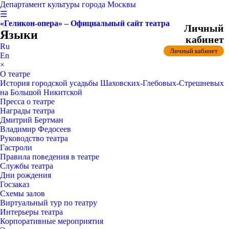
Департамент культуры города Москвы
☰
«Геликон-опера» – Официальный сайт театра
Личный
Языки
кабинет
Ru
Личный кабинет
En
×
О театре
История городской усадьбы Шаховских-Глебовых-Стрешневых
на Большой Никитской
Пресса о театре
Награды театра
Дмитрий Бертман
Владимир Федосеев
Руководство театра
Гастроли
Правила поведения в театре
Службы театра
Дни рождения
Госзаказ
Схемы залов
Виртуальный тур по театру
Интерьеры театра
Корпоративные мероприятия