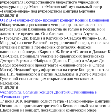
руководителя Государственного бюджетного учреждения
культуры города Москвы «Московский музыкальный театр
«Геликон‒опера» под руководством Дмитрия Бертмана
02.06.2016
ОТР. В «Геликон-опере» проходит концерт Ксении Вязниковой
Обладательница роскошного меццо-сопрано, великолепная
актриса Ксения Вязникова известна не только в России, но и
далеко за ее пределами. Она блистала в партиях Азучены
(«Трубадур» Дж. Верди) и Керубино («Свадьба Фигаро» В. А.
Моцарта) на сцене Венской государственной оперы, исполняла
заглавные партии в премьерных спектаклях Чешской
национальной оперы «Кармен» Ж. Бизе и «Самсон и Далила» К.
Сен-Санса, принимала участие во французских постановках
Дмитрия Бертмана «Набукко» (Дижон, Париж) и «Аида» Дж.
Верди (совместный проект театра «Геликон-опера» и Оперы
Масси). Недавний триумф артистки на сцене Концертного зала
им. П.И. Чайковского в партии Адальжизы в дуэте с Марией
Гулегиной стал настоящим открытием для московских
меломанов.
31.05.2016
wecherom.ru. Сольный концерт Дмитрия Овчинникова в
«Геликон-опере»
17 июня 2016 ведущий солист театра «Геликон-опера» Дмитрий
Овчинников приглашает зрителей в Белоколонный зал княгини
Шаховской на концерт, посвященный комической опере.