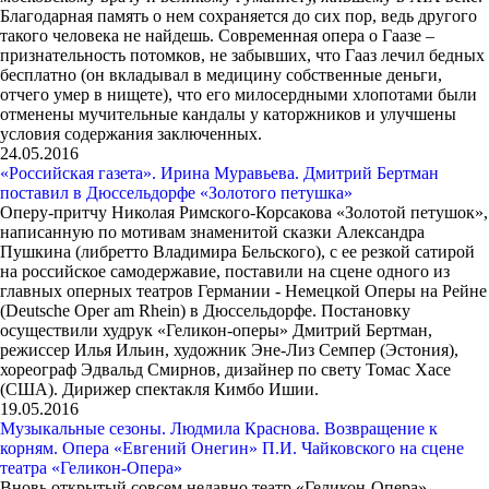
Благодарная память о нем сохраняется до сих пор, ведь другого
такого человека не найдешь. Современная опера о Гаазе –
признательность потомков, не забывших, что Гааз лечил бедных
бесплатно (он вкладывал в медицину собственные деньги,
отчего умер в нищете), что его милосердными хлопотами были
отменены мучительные кандалы у каторжников и улучшены
условия содержания заключенных.
24.05.2016
«Российская газета». Ирина Муравьева. Дмитрий Бертман
поставил в Дюссельдорфе «Золотого петушка»
Оперу-притчу Николая Римского-Корсакова «Золотой петушок»,
написанную по мотивам знаменитой сказки Александра
Пушкина (либретто Владимира Бельского), с ее резкой сатирой
на российское самодержавие, поставили на сцене одного из
главных оперных театров Германии - Немецкой Оперы на Рейне
(Deutsche Oper am Rhein) в Дюссельдорфе. Постановку
осуществили худрук «Геликон-оперы» Дмитрий Бертман,
режиссер Илья Ильин, художник Эне-Лиз Семпер (Эстония),
хореограф Эдвальд Смирнов, дизайнер по свету Томас Хасе
(США). Дирижер спектакля Кимбо Ишии.
19.05.2016
Музыкальные сезоны. Людмила Краснова. Возвращение к
корням. Опера «Евгений Онегин» П.И. Чайковского на сцене
театра «Геликон-Опера»
Вновь открытый совсем недавно театр «Геликон-Опера»