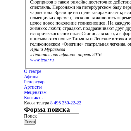
Сюрпризов в таком римейке достаточно: действие
спектакль. Персонажи на петербургском балу пер
чарльстона. Зрелище на сцене завораживает кра
помещичьих времен, роскошная живопись «времен 
целое новое поколение геликоновцев. На каждую
жизнью: любят, страдают, поддразнивают друг дру
исторического спектакля Станиславского, а в форм
вписываются новые Татьяны и Ленские в точки м
геликоновском «Онегине» театральная легенда, о
Ирина Муравьева
«Театральная афиша», апрель 2016
www.teatr.ru
О театре
Афиша
Репертуар
Артисты
Меценатам
Контакты
Касса театра
8 495 250-22-22
Форма поиска
Поиск