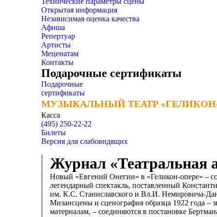
Технические параметры сцены
Открытая информация
Независимая оценка качества
Афиша
Репертуар
Артисты
Меценатам
Контакты
Подарочные сертификаты
Подарочные
сертификаты
МУЗЫКАЛЬНЫЙ ТЕАТР «ГЕЛИКОН
МУЗЫКАЛЬНЫЙ ТЕАТР «ГЕЛИКОН
Касса
(495) 250-22-22
Билеты
Версия для слабовидящих
Журнал «Театральная 
Новый «Евгений Онегин» в «Геликон-­опере» – с
легендарный спектакль, поставленный Константи
им. К.С. Станиславского и Вл.И. Немировича­-Д
Мизансцены и сценография образца 1922 года – 
материалам, – соединяются в постановке Бертман