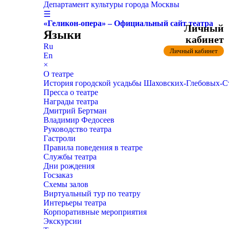
Департамент культуры города Москвы
☰
«Геликон-опера» – Официальный сайт театра
Личный
Языки
кабинет
Ru
Личный кабинет
En
×
О театре
История городской усадьбы Шаховских-Глебовых-
Пресса о театре
Награды театра
Дмитрий Бертман
Владимир Федосеев
Руководство театра
Гастроли
Правила поведения в театре
Службы театра
Дни рождения
Госзаказ
Схемы залов
Виртуальный тур по театру
Интерьеры театра
Корпоративные мероприятия
Экскурсии