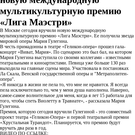
мультикультурную премию
«Лига Маэстри»
В Москве сегодня вручили новую международную
мультикультурную премию «Лига Маэстри». Ее получила звезда
мировой оперы Мария Гулегина.
В честь примадонны в театре «Геликон-опера» прошел гала-
концерт «Виват, Мария». По сценарию это был бал, на котором
Мария Гулегина выступила со своими коллегами - известными
театральными и киноартистами. Певица уже больше 130 раз
выходила на главные сцены мира. Участвовала в постановках
Ла Скала, Венской государственной оперы и "Метраполитен-
опера".
«Я никогда в жизни не пела то, что мне не нравится. Я всегда
пела исключительно то, чем у меня душа наполнена. Наверно,
самое-самое волнительное для меня, когда я лет 15 работала для
того, чтобы спеть Виолетту в Травиате», - рассказала Мария
Гулегина.
Премия, которую сегодня вручили Гулегиной - это совместный
проект театра «Геликон-Опера» и первой театральной премии
«Хрустальная Турандот». Планируется, что премию будут
вручать два раза в год.
ВИДЕО ПО ССЫЛКЕ: