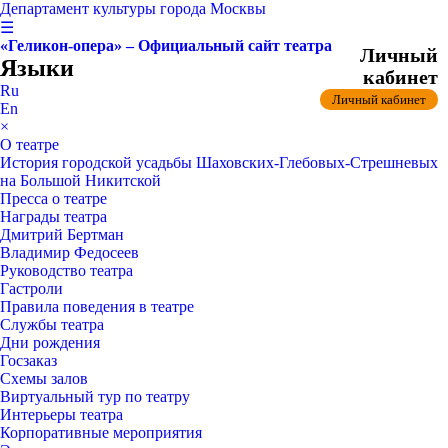
Департамент культуры города Москвы
☰
«Геликон-опера» – Официальный сайт театра
Личный
Языки
кабинет
Ru
Личный кабинет
En
×
О театре
История городской усадьбы Шаховских-Глебовых-Стрешневых
на Большой Никитской
Пресса о театре
Награды театра
Дмитрий Бертман
Владимир Федосеев
Руководство театра
Гастроли
Правила поведения в театре
Службы театра
Дни рождения
Госзаказ
Схемы залов
Виртуальный тур по театру
Интерьеры театра
Корпоративные мероприятия