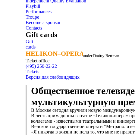
Independent Quality Evaluation
Playbill
Performances
Troupe
Become a sponsor
Contacts
Gift cards
Gift
cards
HELIKON–OPERA
HELIKON–OPERA
under Dmitry Bertman
Ticket office
(495) 250-22-22
Tickets
Версия для слабовидящих
Общественное телевиде
мультикультурную пре
В Москве сегодня вручили новую международную
В честь примадонны в театре «Геликон-опера» пр
коллегами - известными театральными и киноарти
Венской государственной оперы и "Метраполитен
«Я никогда в жизни не пела то, что мне не нрави