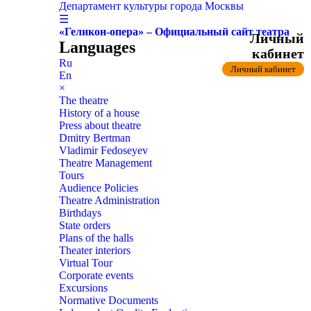
Департамент культуры города Москвы
☰
«Геликон-опера» – Официальный сайт театра
Личный
Languages
кабинет
Ru
Личный кабинет
En
×
The theatre
History of a house
Press about theatre
Dmitry Bertman
Vladimir Fedoseyev
Theatre Management
Tours
Audience Policies
Theatre Administration
Birthdays
State orders
Plans of the halls
Theater interiors
Virtual Tour
Corporate events
Excursions
Normative Documents