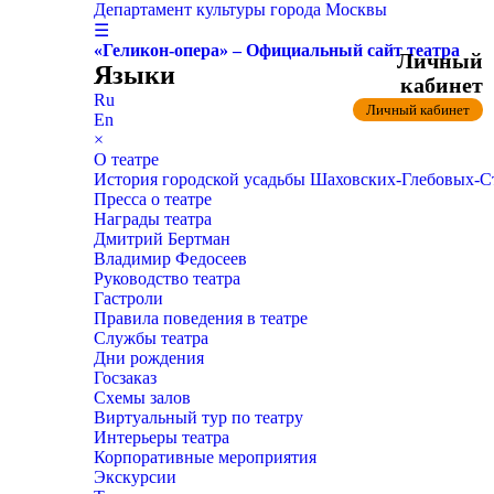
Департамент культуры города Москвы
☰
«Геликон-опера» – Официальный сайт театра
Личный
Языки
кабинет
Ru
Личный кабинет
En
×
О театре
История городской усадьбы Шаховских-Глебовых-
Пресса о театре
Награды театра
Дмитрий Бертман
Владимир Федосеев
Руководство театра
Гастроли
Правила поведения в театре
Службы театра
Дни рождения
Госзаказ
Схемы залов
Виртуальный тур по театру
Интерьеры театра
Корпоративные мероприятия
Экскурсии