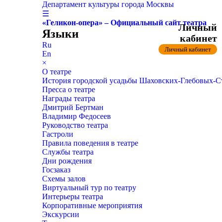
Департамент культуры города Москвы
☰
«Геликон-опера» – Официальный сайт театра
Личный
Языки
кабинет
Ru
Личный кабинет
En
×
О театре
История городской усадьбы Шаховских-Глебовых-
Пресса о театре
Награды театра
Дмитрий Бертман
Владимир Федосеев
Руководство театра
Гастроли
Правила поведения в театре
Службы театра
Дни рождения
Госзаказ
Схемы залов
Виртуальный тур по театру
Интерьеры театра
Корпоративные мероприятия
Экскурсии