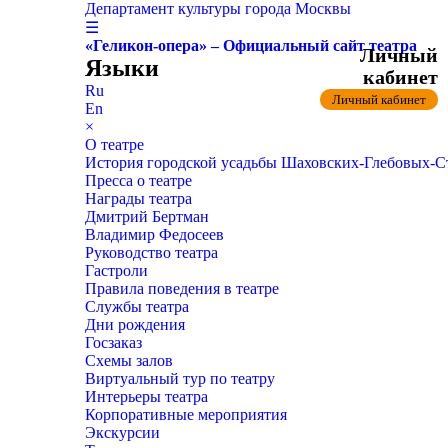
Департамент культуры города Москвы
☰
«Геликон-опера» – Официальный сайт театра
Личный
Языки
кабинет
Ru
Личный кабинет
En
×
О театре
История городской усадьбы Шаховских-Глебовых-
Пресса о театре
Награды театра
Дмитрий Бертман
Владимир Федосеев
Руководство театра
Гастроли
Правила поведения в театре
Службы театра
Дни рождения
Госзаказ
Схемы залов
Виртуальный тур по театру
Интерьеры театра
Корпоративные мероприятия
Экскурсии