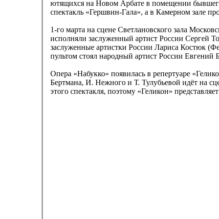
ютящихся на Новом Арбате в помещении бывшего 
спектакль «Гершвин-Гала», а в Камерном зале пр
1-го марта на сцене Светлановского зала Моско
исполняли заслуженный артист России Сергей То
заслуженные артистки России Лариса Костюк (Ф
пультом стоял народный артист России Евгений 
Опера «Набукко» появилась в репертуаре «Гелик
Бертмана, И. Нежного и Т. Тулубьевой идёт на с
этого спектакля, поэтому «Геликон» представляе