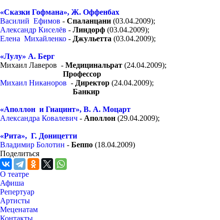
«Сказки Гофмана», Ж. Оффенбах
Василий Ефимов
-
Спаланцани
(03.04.2009);
Александр Киселёв
-
Линдорф
(03.04.2009);
Елена Михайленко
-
Джульетта
(03.04.2009);
«Лулу» А. Берг
Михаил Лаверов -
Медицинальрат
(24.04.2009);
Профессор
Михаил Никаноров
-
Директор
(24.04.2009);
Банкир
«Аполлон и Гиацинт», В. А. Моцарт
Александра Ковалевич
-
Аполлон
(29.04.2009);
«Рита», Г. Доницетти
Владимир Болотин
-
Беппо
(18.04.2009)
Поделиться
О театре
Афиша
Репертуар
Артисты
Меценатам
Контакты