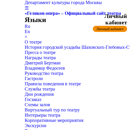
Департамент культуры города Москвы
☰
«Геликон-опера» – Официальный сайт театра
Личный
Языки
кабинет
Ru
Личный кабинет
En
×
О театре
История городской усадьбы Шаховских-Глебовых-
Пресса о театре
Награды театра
Дмитрий Бертман
Владимир Федосеев
Руководство театра
Гастроли
Правила поведения в театре
Службы театра
Дни рождения
Госзаказ
Схемы залов
Виртуальный тур по театру
Интерьеры театра
Корпоративные мероприятия
Экскурсии