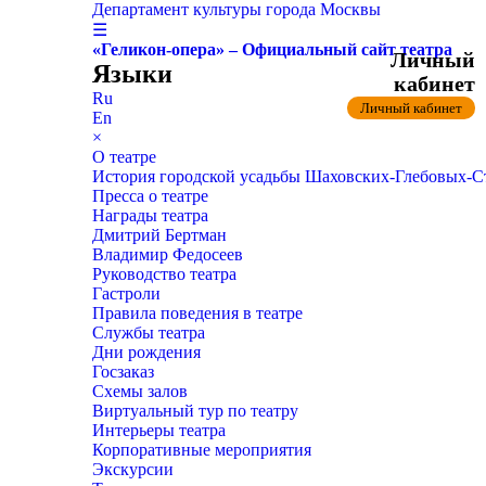
Департамент культуры города Москвы
☰
«Геликон-опера» – Официальный сайт театра
Личный
Языки
кабинет
Ru
Личный кабинет
En
×
О театре
История городской усадьбы Шаховских-Глебовых-
Пресса о театре
Награды театра
Дмитрий Бертман
Владимир Федосеев
Руководство театра
Гастроли
Правила поведения в театре
Службы театра
Дни рождения
Госзаказ
Схемы залов
Виртуальный тур по театру
Интерьеры театра
Корпоративные мероприятия
Экскурсии