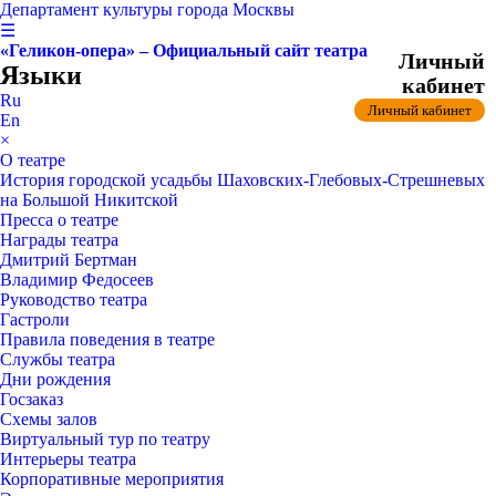
Департамент культуры города Москвы
☰
«Геликон-опера» – Официальный сайт театра
Личный
Языки
кабинет
Ru
Личный кабинет
En
×
О театре
История городской усадьбы Шаховских-Глебовых-Стрешневых
на Большой Никитской
Пресса о театре
Награды театра
Дмитрий Бертман
Владимир Федосеев
Руководство театра
Гастроли
Правила поведения в театре
Службы театра
Дни рождения
Госзаказ
Схемы залов
Виртуальный тур по театру
Интерьеры театра
Корпоративные мероприятия