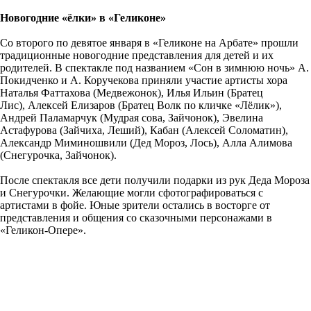
Новогодние «ёлки» в «Геликоне»
Со второго по девятое января в «Геликоне на Арбате» прошли
традиционные новогодние представления для детей и их
родителей. В спектакле под названием «Сон в зимнюю ночь» А.
Покидченко и А. Коручекова приняли участие артисты хора
Наталья Фаттахова (Медвежонок), Илья Ильин (Братец
Лис), Алексей Елизаров (Братец Волк по кличке «Лёлик»),
Андрей Паламарчук (Мудрая сова, Зайчонок), Эвелина
Астафурова (Зайчиха, Леший), Кабан (Алексей Соломатин),
Александр Миминошвили (Дед Мороз, Лось), Алла Алимова
(Снегурочка, Зайчонок).
После спектакля все дети получили подарки из рук Деда Мороза
и Снегурочки. Желающие могли сфотографироваться с
артистами в фойе. Юные зрители остались в восторге от
представления и общения со сказочными персонажами в
«Геликон-Опере».