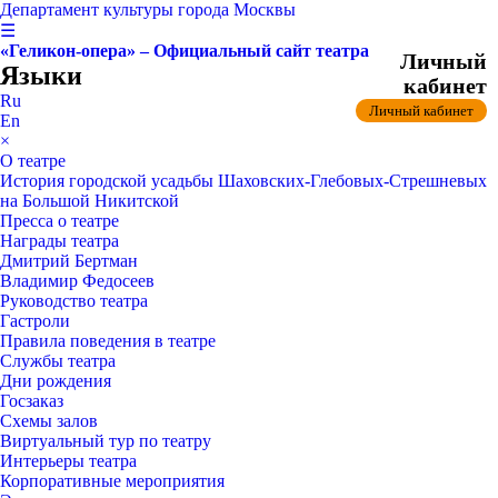
Департамент культуры города Москвы
☰
«Геликон-опера» – Официальный сайт театра
Личный
Языки
кабинет
Ru
Личный кабинет
En
×
О театре
История городской усадьбы Шаховских-Глебовых-Стрешневых
на Большой Никитской
Пресса о театре
Награды театра
Дмитрий Бертман
Владимир Федосеев
Руководство театра
Гастроли
Правила поведения в театре
Службы театра
Дни рождения
Госзаказ
Схемы залов
Виртуальный тур по театру
Интерьеры театра
Корпоративные мероприятия