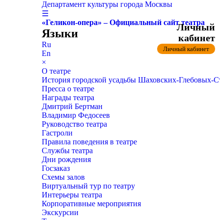
Департамент культуры города Москвы
☰
«Геликон-опера» – Официальный сайт театра
Личный
Языки
кабинет
Ru
Личный кабинет
En
×
О театре
История городской усадьбы Шаховских-Глебовых-
Пресса о театре
Награды театра
Дмитрий Бертман
Владимир Федосеев
Руководство театра
Гастроли
Правила поведения в театре
Службы театра
Дни рождения
Госзаказ
Схемы залов
Виртуальный тур по театру
Интерьеры театра
Корпоративные мероприятия
Экскурсии