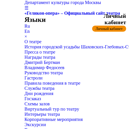
Департамент культуры города Москвы
☰
«Геликон-опера» – Официальный сайт театра
Личный
Языки
кабинет
Ru
Личный кабинет
En
×
О театре
История городской усадьбы Шаховских-Глебовых-
Пресса о театре
Награды театра
Дмитрий Бертман
Владимир Федосеев
Руководство театра
Гастроли
Правила поведения в театре
Службы театра
Дни рождения
Госзаказ
Схемы залов
Виртуальный тур по театру
Интерьеры театра
Корпоративные мероприятия
Экскурсии