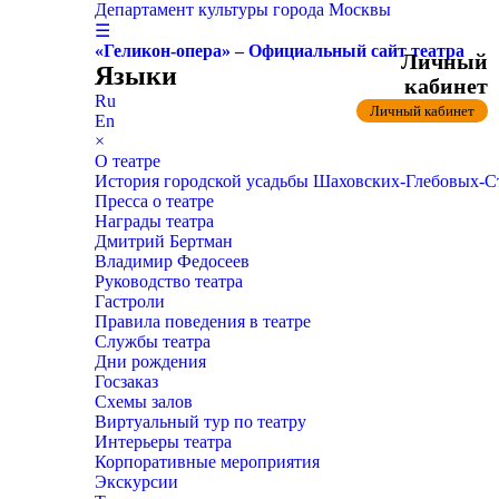
Департамент культуры города Москвы
☰
«Геликон-опера» – Официальный сайт театра
Личный
Языки
кабинет
Ru
Личный кабинет
En
×
О театре
История городской усадьбы Шаховских-Глебовых-
Пресса о театре
Награды театра
Дмитрий Бертман
Владимир Федосеев
Руководство театра
Гастроли
Правила поведения в театре
Службы театра
Дни рождения
Госзаказ
Схемы залов
Виртуальный тур по театру
Интерьеры театра
Корпоративные мероприятия
Экскурсии