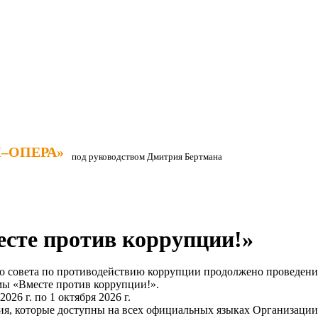
–ОПЕРА»
–ОПЕРА»
под руководством Дмитрия Бертмана
сте против коррупции!»
го совета по противодействию коррупции продолжено проведен
мы «Вместе против коррупции!».
026 г. по 1 октября 2026 г.
ия, которые доступны на всех официальных языках Организаци