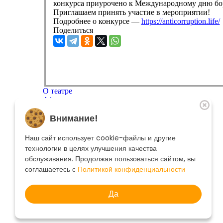
конкурса приурочено к Международному дню бо
Приглашаем принять участие в мероприятии!
Подробнее о конкурсе —
https://anticorruption.life/
Поделиться
О театре
Афиша
Репертуар
Внимание!
Артисты
Меценатам
Контакты
Наш сайт использует cookie-файлы и другие
Касса театра
8 495 250-22-22
технологии в целях улучшения качества
Форма поиска
обслуживания. Продолжая пользоваться сайтом, вы
Поиск
соглашаетесь с
Политикой конфиденциальности
Да
© 2025 Музыкальный театр Геликон-опера.
Политика конфиденциальности