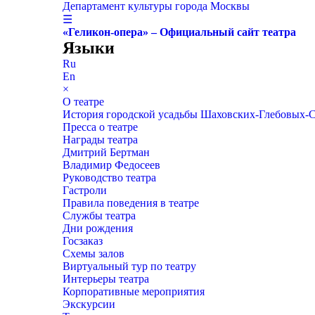
Департамент культуры города Москвы
☰
«Геликон-опера» – Официальный сайт театра
Языки
Ru
En
×
О театре
История городской усадьбы Шаховских-Глебовых-
Пресса о театре
Награды театра
Дмитрий Бертман
Владимир Федосеев
Руководство театра
Гастроли
Правила поведения в театре
Службы театра
Дни рождения
Госзаказ
Схемы залов
Виртуальный тур по театру
Интерьеры театра
Корпоративные мероприятия
Экскурсии