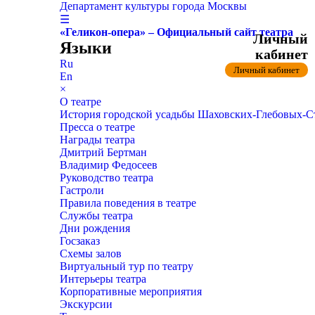
Департамент культуры города Москвы
☰
«Геликон-опера» – Официальный сайт театра
Личный
Языки
кабинет
Ru
Личный кабинет
En
×
О театре
История городской усадьбы Шаховских-Глебовых-
Пресса о театре
Награды театра
Дмитрий Бертман
Владимир Федосеев
Руководство театра
Гастроли
Правила поведения в театре
Службы театра
Дни рождения
Госзаказ
Схемы залов
Виртуальный тур по театру
Интерьеры театра
Корпоративные мероприятия
Экскурсии