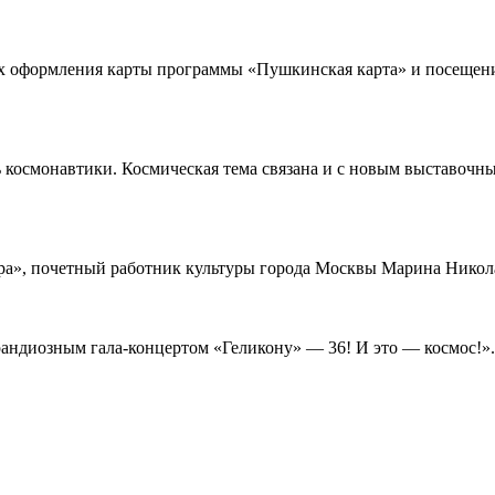
х оформления карты программы «Пушкинская карта» и посещени
ь космонавтики. Космическая тема связана и с новым выставочн
ера», почетный работник культуры города Москвы Марина Нико
рандиозным гала-концертом «Геликону» — 36! И это — космос!».