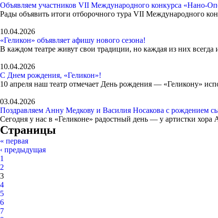
Объявляем участников VII Международного конкурса «Нано-Оп
Рады объявить итоги отборочного тура VII Международного ко
10.04.2026
«Геликон» объявляет афишу нового сезона!
В каждом театре живут свои традиции, но каждая из них всегда
10.04.2026
С Днем рождения, «Геликон»!
10 апреля наш театр отмечает День рождения — «Геликону» испо
03.04.2026
Поздравляем Анну Медкову и Василия Носакова с рождением с
Сегодня у нас в «Геликоне» радостный день — у артистки хора
Страницы
« первая
‹ предыдущая
1
2
3
4
5
6
7