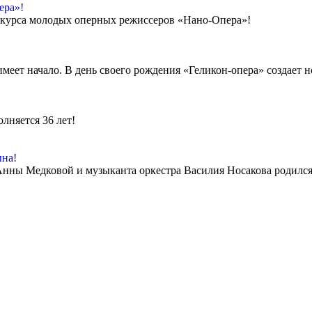
ера»!
нкурса молодых оперных режиссеров «Нано-Опера»!
 имеет начало. В день своего рождения «Геликон-опера» создает
лняется 36 лет!
ына!
 Анны Медковой и музыканта оркестра Василия Носакова родился