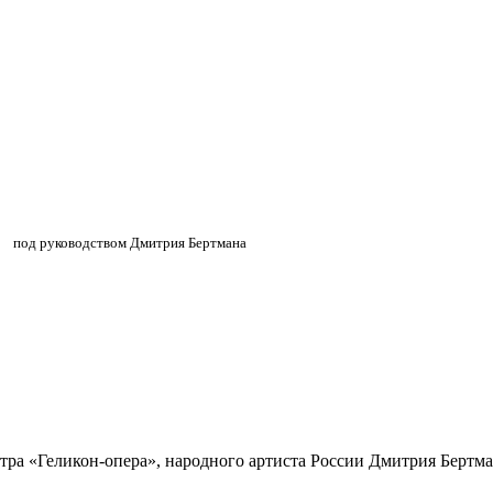
»
»
под руководством Дмитрия Бертмана
атра «Геликон-опера», народного артиста России Дмитрия Бертм