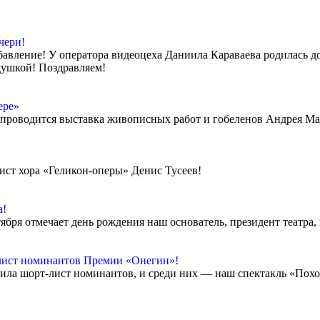
чери!
авление! У оператора видеоцеха Даниила Караваева родилась доч
душкой! Поздравляем!
ере»
е» проводится выставка живописных работ и гобеленов Андрея Ма
ист хора «Геликон-оперы» Денис Тусеев!
а!
ября отмечает день рождения наш основатель, президент театра
лист номинантов Премии «Онегин»!
ила шорт-лист номинантов, и среди них — наш спектакль «Пох