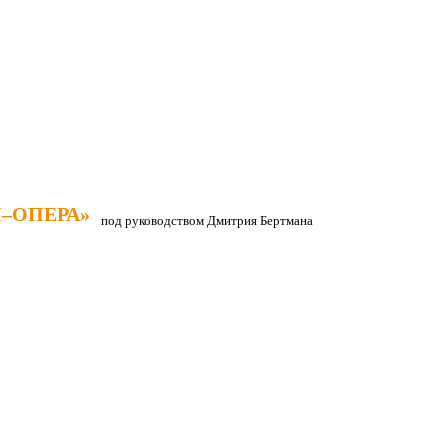
–ОПЕРА»
–ОПЕРА»
под руководством Дмитрия Бертмана