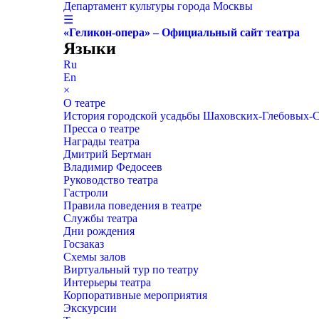
Департамент культуры города Москвы
☰
«Геликон-опера» – Официальный сайт театра
Языки
Ru
En
×
О театре
История городской усадьбы Шаховских-Глебовых-
Пресса о театре
Награды театра
Дмитрий Бертман
Владимир Федосеев
Руководство театра
Гастроли
Правила поведения в театре
Службы театра
Дни рождения
Госзаказ
Схемы залов
Виртуальный тур по театру
Интерьеры театра
Корпоративные мероприятия
Экскурсии