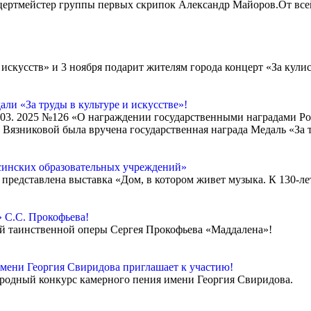
цертмейстер группы первых скрипок Александр Майоров.От все
искусств» и 3 ноября подарит жителям города концерт «За кули
ли «За труды в культуре и искусстве»!
.03. 2025 №126 «О награждении государственными наградами Р
 Вязниковой была вручена государственная награда Медаль «За т
есинских образовательных учреждений»
ет представлена выставка «Дом, в котором живет музыка. К 130-
 С.С. Прокофьева!
мой таинственной оперы Сергея Прокофьева «Маддалена»!
мени Георгия Свиридова приглашает к участию!
народный конкурс камерного пения имени Георгия Свиридова.