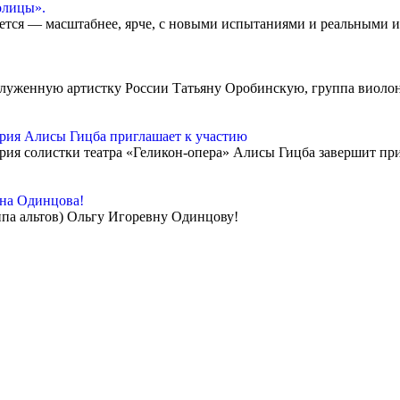
олицы».
ется — масштабнее, ярче, с новыми испытаниями и реальными и
служенную артистку России Татьяну Оробинскую, группа виолон
ия Алисы Гицба приглашает к участию
я солистки театра «Геликон-опера» Алисы Гицба завершит прие
вна Одинцова!
ппа альтов) Ольгу Игоревну Одинцову!