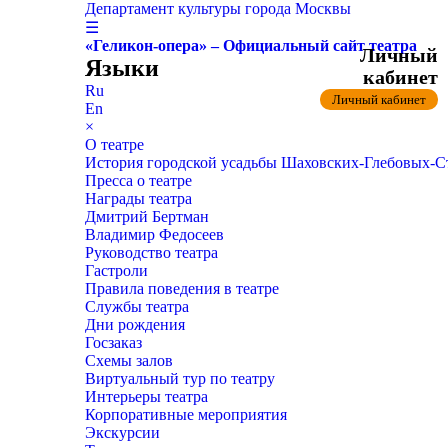
Департамент культуры города Москвы
☰
«Геликон-опера» – Официальный сайт театра
Личный
Языки
кабинет
Ru
Личный кабинет
En
×
О театре
История городской усадьбы Шаховских-Глебовых-
Пресса о театре
Награды театра
Дмитрий Бертман
Владимир Федосеев
Руководство театра
Гастроли
Правила поведения в театре
Службы театра
Дни рождения
Госзаказ
Схемы залов
Виртуальный тур по театру
Интерьеры театра
Корпоративные мероприятия
Экскурсии