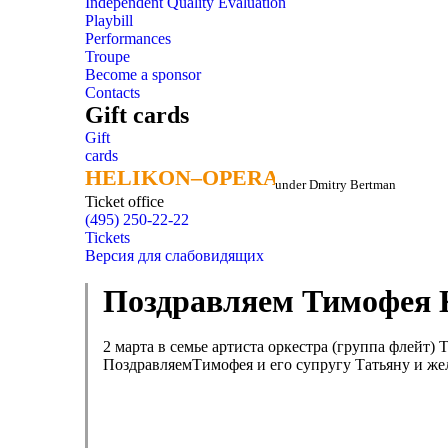
Independent Quality Evaluation
Playbill
Performances
Troupe
Become a sponsor
Contacts
Gift cards
Gift
cards
HELIKON–OPERA
HELIKON–OPERA
under Dmitry Bertman
Ticket office
(495) 250-22-22
Tickets
Версия для слабовидящих
Поздравляем Тимофея К
2 марта в семье артиста оркестра (группа флейт
ПоздравляемТимофея и его супругу Татьяну и же