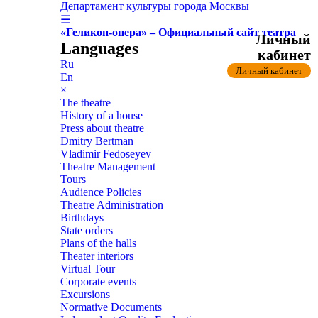
Департамент культуры города Москвы
☰
«Геликон-опера» – Официальный сайт театра
Личный
Languages
кабинет
Ru
Личный кабинет
En
×
The theatre
History of a house
Press about theatre
Dmitry Bertman
Vladimir Fedoseyev
Theatre Management
Tours
Audience Policies
Theatre Administration
Birthdays
State orders
Plans of the halls
Theater interiors
Virtual Tour
Corporate events
Excursions
Normative Documents