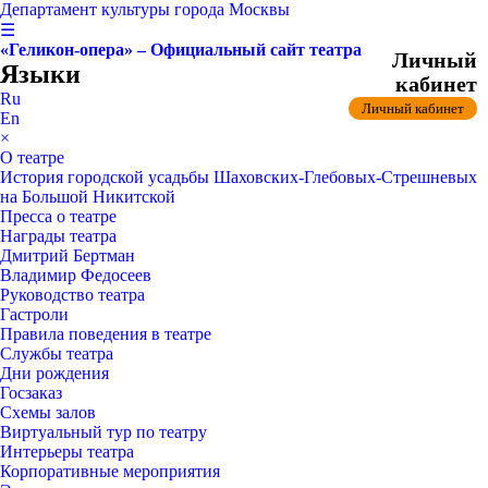
Департамент культуры города Москвы
☰
«Геликон-опера» – Официальный сайт театра
Личный
Языки
кабинет
Ru
Личный кабинет
En
×
О театре
История городской усадьбы Шаховских-Глебовых-Стрешневых
на Большой Никитской
Пресса о театре
Награды театра
Дмитрий Бертман
Владимир Федосеев
Руководство театра
Гастроли
Правила поведения в театре
Службы театра
Дни рождения
Госзаказ
Схемы залов
Виртуальный тур по театру
Интерьеры театра
Корпоративные мероприятия